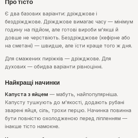
Про тісто
Є два базових варіанти: дріжджове і
бездріжджове. Дріжджове вимагає часу — мінімум
годину на підйом, але готові вироби м'якші й
довше не черствіють. Бездріжджове (кефірне або
на сметані) — швидше, але їсти краще того ж дня.
Для смажених пиріжків — дріжджове. Для
духових — обидва варіанти рівноцінні.
Найкращі начинки
Капуста з яйцем
— мабуть, найпопулярніша.
Капусту тушкують до м'якості, додають рубані
зварені яйця, сіль, трохи перцю. Начинка повинна
бути повністю охолодженою перед ліпленням —
інакше тісто намокне.