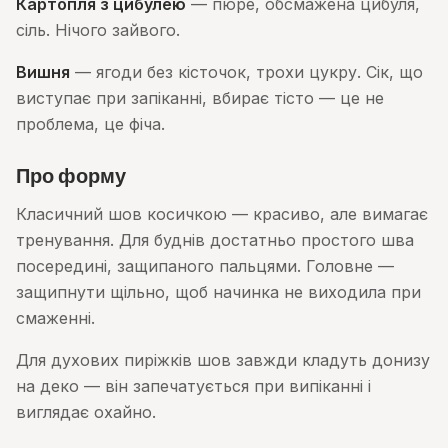
Картопля з цибулею
— пюре, обсмажена цибуля,
сіль. Нічого зайвого.
Вишня
— ягоди без кісточок, трохи цукру. Сік, що
виступає при запіканні, вбирає тісто — це не
проблема, це фіча.
Про форму
Класичний шов косичкою — красиво, але вимагає
тренування. Для буднів достатньо простого шва
посередині, защипаного пальцями. Головне —
защипнути щільно, щоб начинка не виходила при
смаженні.
Для духових пиріжків шов завжди кладуть донизу
на деко — він запечатується при випіканні і
виглядає охайно.