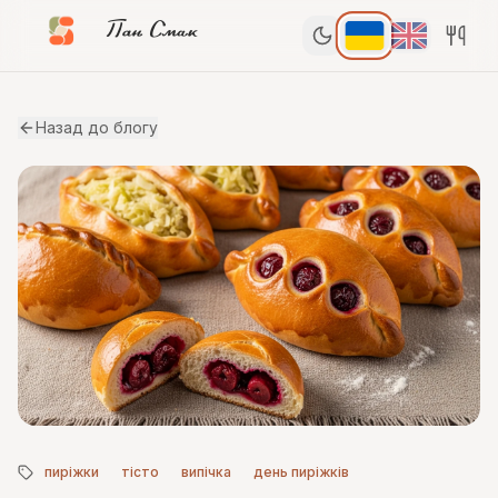
Пан Смак
Назад до блогу
пиріжки
тісто
випічка
день пиріжків