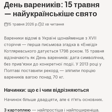
День вареників: 15 травня
— найукраїнськіше свято
15 травня 2026 р.
2
хв читання
Вареники відомі в Україні щонайменше з XVII
сторіччя — перша письмова згадка в «Енеїді»
Котляревського датується 1798 роком. 15 травня
відзначають як День вареників: дата символічна,
без прив'язки до конкретної події. У 2013 році у
Полтаві поставили рекорд — зліпили порцію
вареників вагою понад 70 кг.
Начинки: що є і чим відрізняються
Начинок більше двадцяти, але є п'ять основних.
З картоплею
— найпростіша і найпоширеніша.