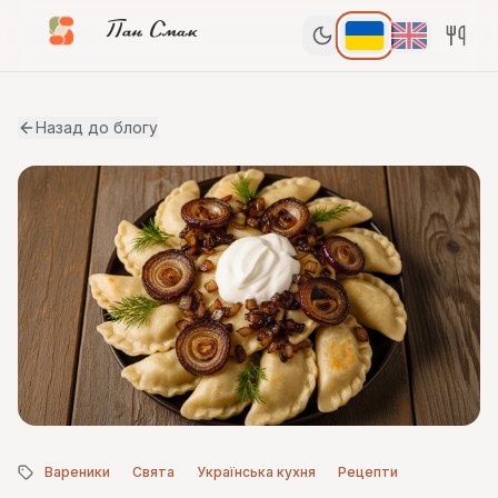
Пан Смак
Назад до блогу
Вареники
Свята
Українська кухня
Рецепти