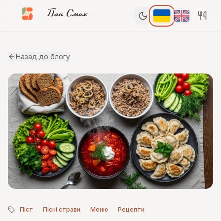
Пан Смак
Назад до блогу
Піст
Пісні страви
Меню
Рецепти