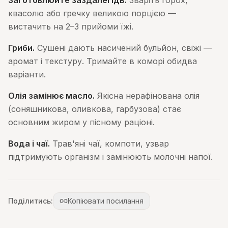
Заготовлюйте заздалегідь.
Зваріть горох,
квасолю або гречку великою порцією —
вистачить на 2–3 прийоми їжі.
Гриби.
Сушені дають насичений бульйон, свіжі —
аромат і текстуру. Тримайте в коморі обидва
варіанти.
Олія замінює масло.
Якісна нерафінована олія
(соняшникова, оливкова, гарбузова) стає
основним жиром у пісному раціоні.
Вода і чаї.
Трав'яні чаї, компоти, узвар
підтримують організм і замінюють молочні напої.
Поділитись:
Копіювати посилання