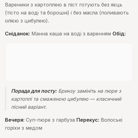
Вареники з картоплею в піст готують без яєць
(тісто на воді та борошні) і без масла (поливають
олією з цибулею).
Сніданок:
Манна каша на воді з варенням
Обід:
Порада для посту:
Бринзу замініть на пюре з
картоплі та смаженою цибулею — класичний
пісний варіант.
Вечеря:
Суп-пюре з гарбуза
Перекус:
Волоські
горіхи з медом