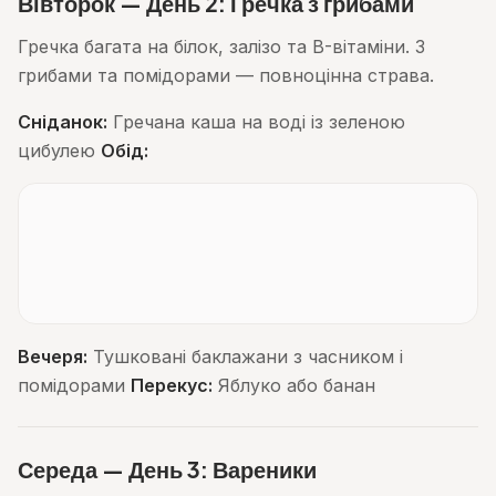
Вівторок — День 2: Гречка з грибами
Гречка багата на білок, залізо та B-вітаміни. З
грибами та помідорами — повноцінна страва.
Сніданок:
Гречана каша на воді із зеленою
цибулею
Обід:
Вечеря:
Тушковані баклажани з часником і
помідорами
Перекус:
Яблуко або банан
Середа — День 3: Вареники