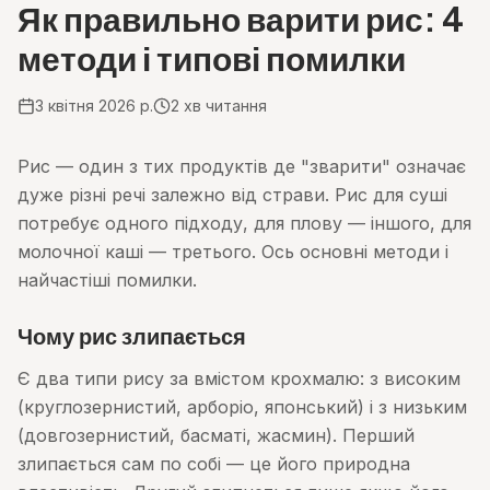
Як правильно варити рис: 4
методи і типові помилки
3 квітня 2026 р.
2
хв читання
Рис — один з тих продуктів де "зварити" означає
дуже різні речі залежно від страви. Рис для суші
потребує одного підходу, для плову — іншого, для
молочної каші — третього. Ось основні методи і
найчастіші помилки.
Чому рис злипається
Є два типи рису за вмістом крохмалю: з високим
(круглозернистий, арборіо, японський) і з низьким
(довгозернистий, басматі, жасмин). Перший
злипається сам по собі — це його природна