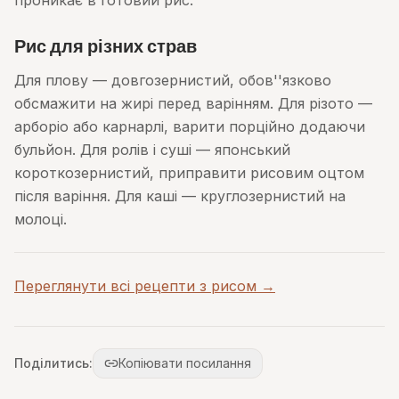
проникає в готовий рис.
Рис для різних страв
Для плову — довгозернистий, обов''язково
обсмажити на жирі перед варінням. Для різото —
арборіо або карнарлі, варити порційно додаючи
бульйон. Для ролів і суші — японський
короткозернистий, приправити рисовим оцтом
після варіння. Для каші — круглозернистий на
молоці.
Переглянути всі рецепти з рисом →
Поділитись:
Копіювати посилання