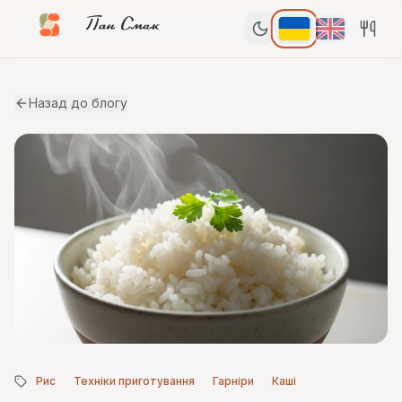
Пан Смак
Назад до блогу
Рис
Техніки приготування
Гарніри
Каші