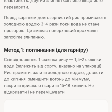
властивість. Другий злипнеться лише якщо його
переварити.
Перед варінням довгозернистий рис промивають
холодною водою 3–4 рази поки вода не стане
прозорою. Це змиває поверхневий крохмаль і
запобігає злипанню.
Метод 1: поглинання (для гарніру)
Співвідношення: 1 склянка рису — 1,5–2 склянки
води (залежить від сорту, вказано на упаковці).
Рис промити, залити холодною водою, довести
до кипіння, зменшити вогонь до мінімуму,
накрити кришкою і варити 15–18 хвилин. Не
відкривати і не перемішувати.