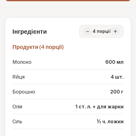
Інгредієнти
−
+
4
порції
Продукти (4 порції)
Молоко
600 мл
Яйця
4 шт.
Борошно
200 г
Олія
1 ст. л. + для жарки
Сіль
½ ч. ложки