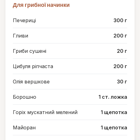
Для грибної начинки
Печериці
300 г
Гливи
200 г
Гриби сушені
20 г
Цибуля ріпчаста
200 г
Олія вершкове
30 г
Борошно
1 ст. ложка
Горіх мускатний мелений
1 щепотка
Майоран
1 щепотка