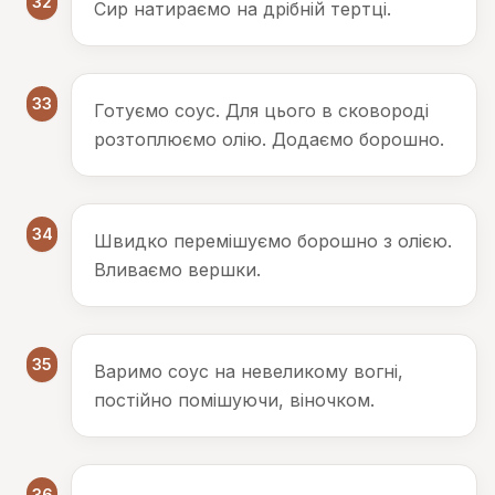
32
Сир натираємо на дрібній тертці.
33
Готуємо соус. Для цього в сковороді
розтоплюємо олію. Додаємо борошно.
34
Швидко перемішуємо борошно з олією.
Вливаємо вершки.
35
Варимо соус на невеликому вогні,
постійно помішуючи, віночком.
36