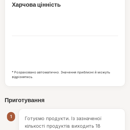
Харчова цінність
90
ккал
5
15
7
г
г
г
* Розраховано автоматично. Значення приблизні й можуть
відрізнятись.
Приготування
1
Готуємо продукти. Із зазначеної
кількості продуктів виходить 18