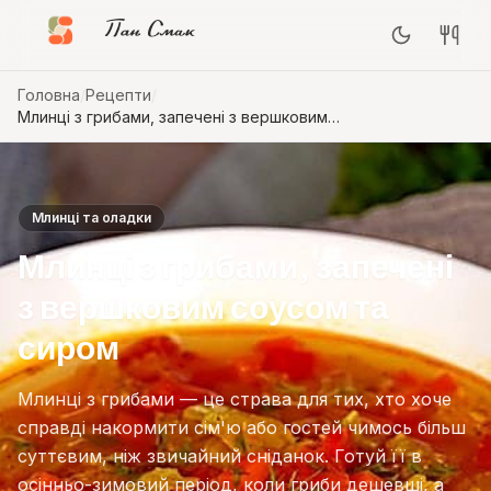
Пан Смак
Головна
/
Рецепти
/
Млинці з грибами, запечені з вершковим
соусом та сиром
Млинці та оладки
Млинці з грибами, запечені
з вершковим соусом та
сиром
Млинці з грибами — це страва для тих, хто хоче
справді накормити сім'ю або гостей чимось більш
суттєвим, ніж звичайний сніданок. Готуй її в
осінньо-зимовий період, коли гриби дешевші, а