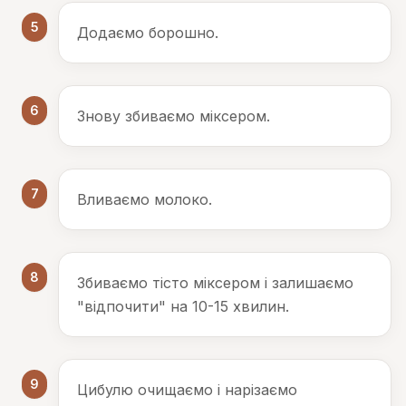
5
Додаємо борошно.
6
Знову збиваємо міксером.
7
Вливаємо молоко.
8
Збиваємо тісто міксером і залишаємо
"відпочити" на 10-15 хвилин.
9
Цибулю очищаємо і нарізаємо