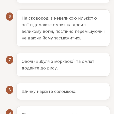
6
На сковороді з невеликою кількістю
олії підсмажте омлет на досить
великому вогні, постійно перемішуючи і
не даючи йому засмажитись.
7
Овочі (цибуля з морквою) та омлет
додайте до рису.
8
Шинку наріжте соломкою.
9