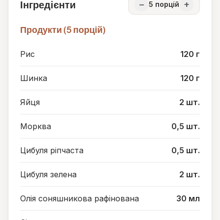
Інгредієнти
−
+
5
порцій
Продукти (5 порцій)
Рис
120 г
Шинка
120 г
Яйця
2 шт.
Морква
0,5 шт.
Цибуля ріпчаста
0,5 шт.
Цибуля зелена
2 шт.
Олія соняшникова рафінована
30 мл