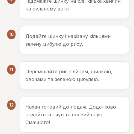
Підсмажте шинку на олії кілька хвилин
на сильному вогні.
10
Додайте шинку і нарізану кільцями
зелену цибулю до рису.
11
Перемішайте рис з яйцем, шинкою,
овочами та зеленою цибулею.
12
Чахан готовий до подачі. Додатково
подайте кетчуп та соєвий соус.
Смачного!