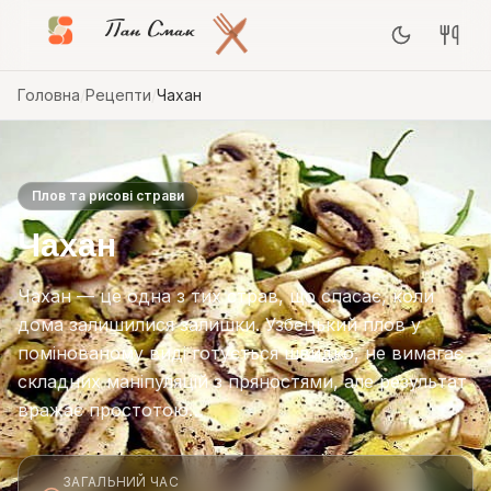
Пан Смак
Головна
/
Рецепти
/
Чахан
Плов та рисові страви
Чахан
Чахан — це одна з тих страв, що спасає, коли
дома залишилися залишки. Узбецький плов у
помінованому виді готується швидко, не вимагає
складних маніпуляцій з пряностями, але результат
вражає простотою…
ЗАГАЛЬНИЙ ЧАС