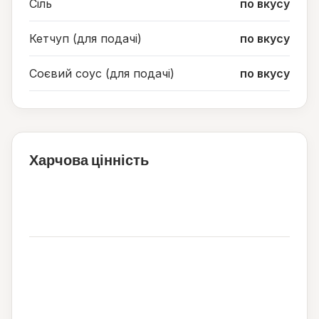
Сіль
по вкусу
Кетчуп (для подачі)
по вкусу
Соєвий соус (для подачі)
по вкусу
Харчова цінність
115
ккал
6
1
21
г
г
г