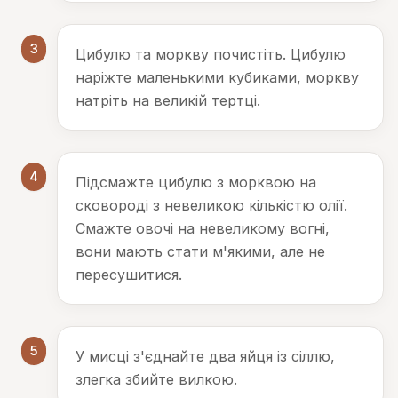
3
Цибулю та моркву почистіть. Цибулю
наріжте маленькими кубиками, моркву
натріть на великій тертці.
4
Підсмажте цибулю з морквою на
сковороді з невеликою кількістю олії.
Смажте овочі на невеликому вогні,
вони мають стати м'якими, але не
пересушитися.
5
У мисці з'єднайте два яйця із сіллю,
злегка збийте вилкою.