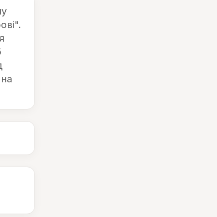
чу
ві".
я
б
д
 на