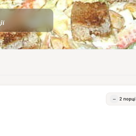
ії
−
2
порці