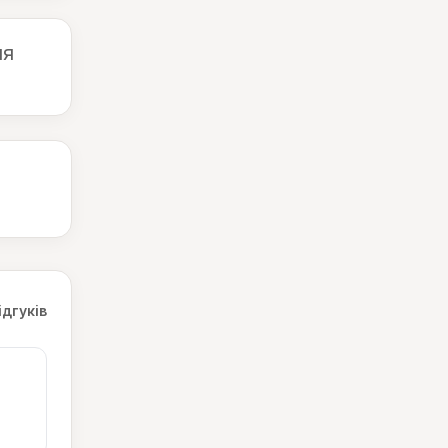
ня
ідгуків