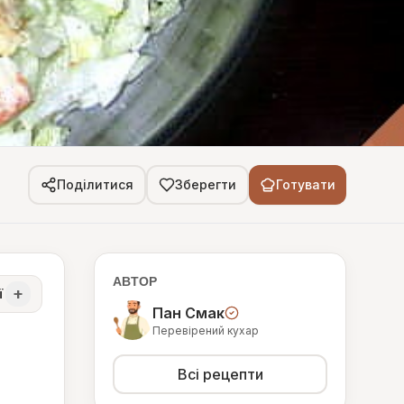
Поділитися
Зберегти
Готувати
АВТОР
+
ї
Пан Смак
Перевірений кухар
Всі рецепти