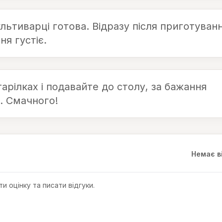
льтиварці готова. Відразу після приготуван
ня густіє.
арілках і подавайте до столу, за бажання
. Смачного!
Немає в
и оцінку та писати відгуки.