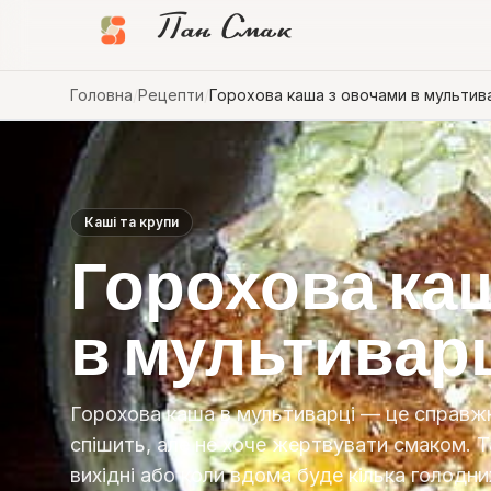
Пан Смак
Головна
/
Рецепти
/
Горохова каша з овочами в мультив
Каші та крупи
Горохова ка
в мультивар
Горохова каша в мультиварці — це справжн
спішить, але не хоче жертвувати смаком. Т
вихідні або коли вдома буде кілька голодн