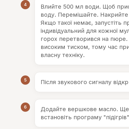
4
Влийте 500 мл води. Щоб при
воду. Перемішайте. Накрийте 
Якщо такої немає, запустіть п
індивідуальний для кожної му
горох перетворився на пюре. 
високим тиском, тому час при
власну техніку.
5
Після звукового сигналу відк
6
Додайте вершкове масло. Ще
встановіть програму "підігрів"