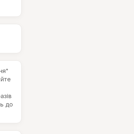
ня"
уйте
азів
ь до