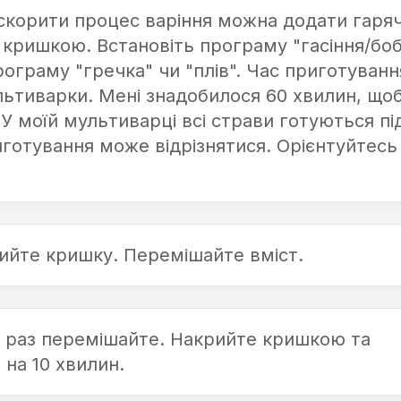
скорити процес варіння можна додати гаря
кришкою. Встановіть програму "гасіння/бобо
рограму "гречка" чи "плів". Час приготуванн
льтиварки. Мені знадобилося 60 хвилин, що
У моїй мультиварці всі страви готуються пі
готування може відрізнятися. Орієнтуйтесь
рийте кришку. Перемішайте вміст.
 раз перемішайте. Накрийте кришкою та
 на 10 хвилин.