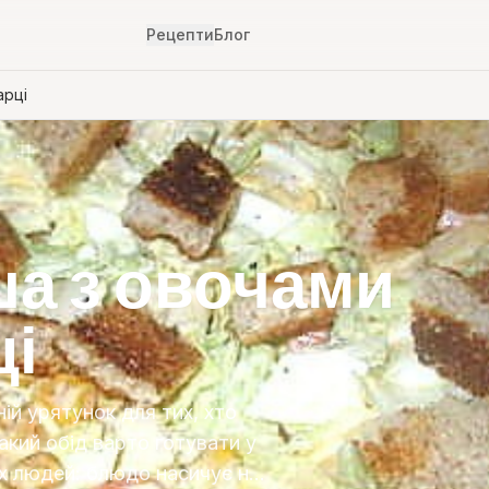
Рецепти
Блог
арці
ша з овочами
ці
ій урятунок для тих, хто
акий обід варто готувати у
их людей: блюдо насичує н…