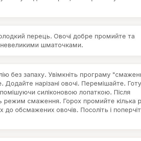
солодкий перець. Овочі добре промийте та
е невеликими шматочками.
ію без запаху. Увімкніть програму "смажен
ре. Додайте нарізані овочі. Перемішайте. Гот
 помішуючи силіконовою лопаткою. Після
ь режим смаження. Горох промийте кілька р
 до обсмажених овочів. Посоліть і поперчіт