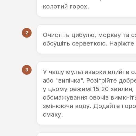
колотий горох.
2
Очистіть цибулю, моркву та 
обсушіть серветкою. Наріжт
3
У чашу мультиварки влийте ол
або "випічка". Розігрійте доб
у цьому режимі 15-20 хвилин,
обсмажування овочів вимкніт
змінюючи воду. Додайте горох
смаку.