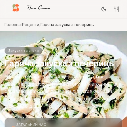
Пан Смак
Головна
/
Рецепти
/
Гаряча закуска з печериць
Закуски та снеки
Гаряча закуска з печериць
Гаряча закуска з печериці — це один з тих
рецептів, що доходить до столу за півгодини, але
справляє враження тривалої підготовки. Такій
блюдо люблять ті, хто цінує легкість без нудьги, та
підходить д…
ЗАГАЛЬНИЙ ЧАС