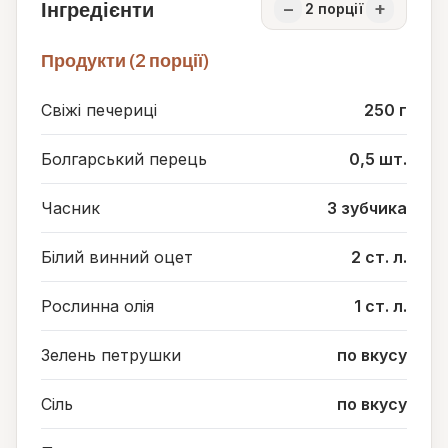
Інгредієнти
−
+
2
порції
Продукти (2 порції)
Свіжі печериці
250 г
Болгарський перець
0,5 шт.
Часник
3 зубчика
Білий винний оцет
2 ст. л.
Рослинна олія
1 ст. л.
Зелень петрушки
по вкусу
Сіль
по вкусу