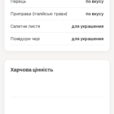
Перець
по вкусу
Приправа (італійські трави)
по вкусу
Салатне листя
для украшения
Помідори чері
для украшения
Харчова цінність
28
ккал