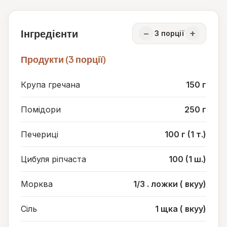
Інгредієнти
−
+
3
порції
Продукти (3 порції)
Крупа гречана
150 г
Помідори
250 г
Печериці
100 г (1 т.)
Цибуля ріпчаста
100 (1 ш.)
Морква
1/3 . ложки ( вкуу)
Сіль
1 щка ( вкуу)