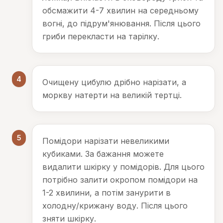
обсмажити 4-7 хвилин на середньому
вогні, до підрум'янювання. Після цього
гриби перекласти на тарілку.
4
Очищену цибулю дрібно нарізати, а
моркву натерти на великій тертці.
5
Помідори нарізати невеликими
кубиками. За бажання можете
видалити шкірку у помідорів. Для цього
потрібно залити окропом помідори на
1-2 хвилини, а потім занурити в
холодну/крижану воду. Після цього
зняти шкірку.