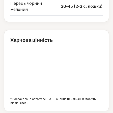
Перець чорний
30-45 (2-3 с. ложки)
мелений
Харчова цінність
68
ккал
3
1
15
г
г
г
* Розраховано автоматично. Значення приблизні й можуть
відрізнятись.