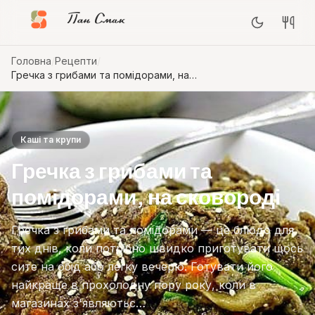
Пан Смак
Головна
/
Рецепти
/
Гречка з грибами та помідорами, на
сковороді
Каші та крупи
Гречка з грибами та
помідорами, на сковороді
Гречка з грибами та помідорами — це блюдо для
тих днів, коли потрібно швидко приготувати щось
сите на обід або легку вечерю. Готувати його
найкраще в прохолодну пору року, коли в
магазинах з'являютьс…