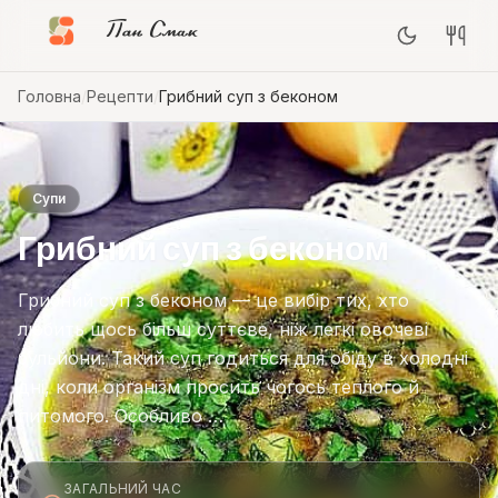
Пан Смак
Головна
/
Рецепти
/
Грибний суп з беконом
Супи
Грибний суп з беконом
Грибний суп з беконом — це вибір тих, хто
любить щось більш суттєве, ніж легкі овочеві
бульйони. Такий суп годиться для обіду в холодні
дні, коли організм просить чогось теплого й
питомого. Особливо …
ЗАГАЛЬНИЙ ЧАС