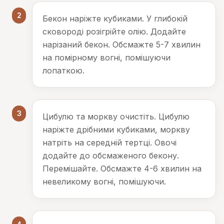
2
Бекон наріжте кубиками. У глибокій
сковороді розігрійте олію. Додайте
нарізаний бекон. Обсмажте 5-7 хвилин
на помірному вогні, помішуючи
лопаткою.
3
Цибулю та моркву очистіть. Цибулю
наріжте дрібними кубиками, моркву
натріть на середній тертці. Овочі
додайте до обсмаженого бекону.
Перемішайте. Обсмажте 4-6 хвилин на
невеликому вогні, помішуючи.