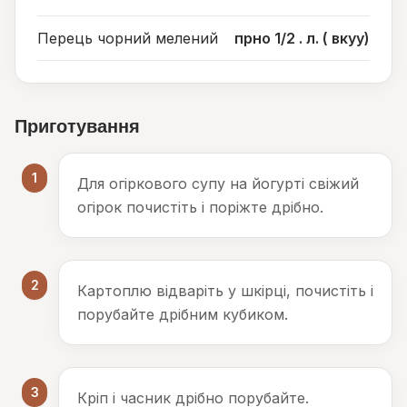
Перець чорний мелений
прно 1/2 . л. ( вкуу)
Приготування
1
Для огіркового супу на йогурті свіжий
огірок почистіть і поріжте дрібно.
2
Картоплю відваріть у шкірці, почистіть і
порубайте дрібним кубиком.
3
Кріп і часник дрібно порубайте.