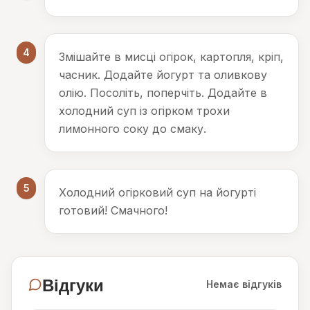
4
Змішайте в мисці огірок, картопля, кріп,
часник. Додайте йогурт та оливкову
олію. Посоліть, поперчіть. Додайте в
холодний суп із огірком трохи
лимонного соку до смаку.
5
Холодний огірковий суп на йогурті
готовий! Смачного!
Відгуки
Немає відгуків