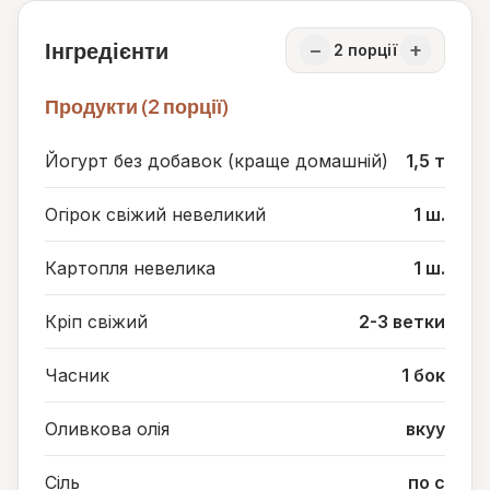
Інгредієнти
−
+
2
порції
Продукти (2 порції)
Йогурт без добавок (краще домашній)
1,5 т
Огірок свіжий невеликий
1 ш.
Картопля невелика
1 ш.
Кріп свіжий
2-3 ветки
Часник
1 бок
Оливкова олія
вкуу
Сіль
по с