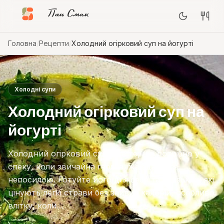
Пан Смак
Головна
/
Рецепти
/
Холодний огірковий суп на йогурті
Холодні супи
Холодний огірковий суп на
йогурті
Холодний огірковий суп – це те, що потрібно у
спеку, коли звичайна гаряча їжа здається
непосилою. Готуйте його для себе та близьких, які
цінують легкі страви без зайвих калорій, особливо
влітку, коли…