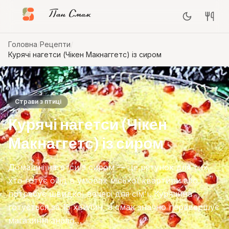
Пан Смак
Головна
/
Рецепти
/
Курячі нагетси (Чікен Макнаггетс) із сиром
Страви з птиці
Курячі нагетси (Чікен
Макнаггетс) із сиром
Домашні нагетси з сиром — це рятунок для тих,
хто готує обід в умовах міської квартири або
потребує швидкої вечері для сім'ї. Курячина
готується за 15 хвилин, а смак значно перевершує
магазинні анало…