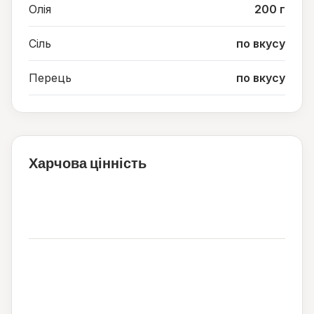
Олія
200 г
Сіль
по вкусу
Перець
по вкусу
Харчова цінність
718
ккал
20
64
16