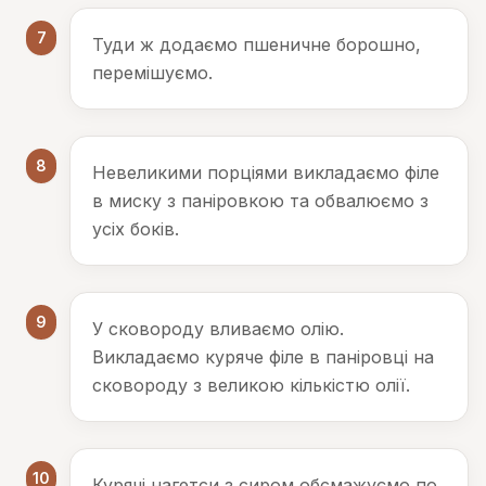
7
Туди ж додаємо пшеничне борошно,
перемішуємо.
8
Невеликими порціями викладаємо філе
в миску з паніровкою та обвалюємо з
усіх боків.
9
У сковороду вливаємо олію.
Викладаємо куряче філе в паніровці на
сковороду з великою кількістю олії.
10
Курячі нагетси з сиром обсмажуємо по