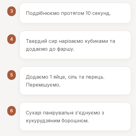
3
Подрібнюємо протягом 10 секунд.
4
Твердий сир нарізаємо кубиками та
додаємо до фаршу.
5
Додаємо 1 яйце, сіль та перець.
Перемішуємо.
6
Сухарі панірувальні з'єднуємо з
кукурудзяним борошном.