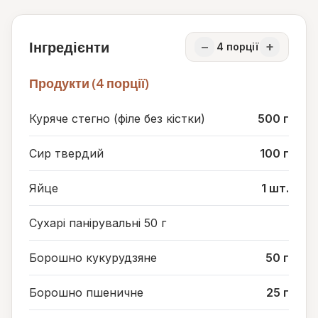
Інгредієнти
−
+
4
порції
Продукти (4 порції)
Куряче стегно (філе без кістки)
500 г
Сир твердий
100 г
Яйце
1 шт.
Сухарі панірувальні 50 г
Борошно кукурудзяне
50 г
Борошно пшеничне
25 г