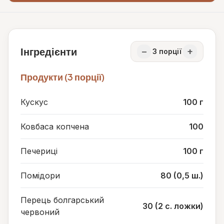
Інгредієнти
−
+
3
порції
Продукти (3 порції)
Кускус
100 г
Ковбаса копчена
100
Печериці
100 г
Помідори
80 (0,5 ш.)
Перець болгарський
30 (2 с. ложки)
червоний