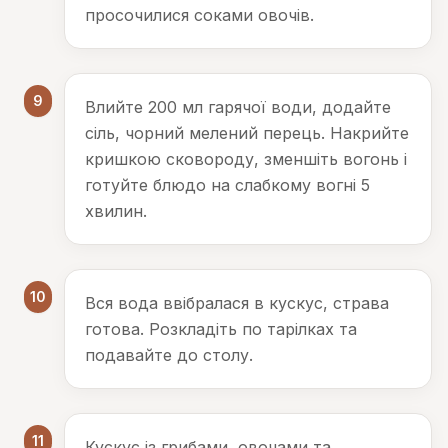
просочилися соками овочів.
9
Влийте 200 мл гарячої води, додайте
сіль, чорний мелений перець. Накрийте
кришкою сковороду, зменшіть вогонь і
готуйте блюдо на слабкому вогні 5
хвилин.
10
Вся вода ввібралася в кускус, страва
готова. Розкладіть по тарілках та
подавайте до столу.
11
Кускус із грибами, овочами та