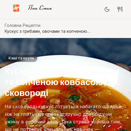
Пан Смак
Головна
/
Рецепти
/
Кускус з грибами, овочами та копченою
ковбасою, на сковороді
Каші та крупи
Кускус з грибами, овочами
та копченою ковбасою, на
сковороді
На сковороді кускус готується набагато швидше,
ніж на плиті, і це справді зручно для обіду чи
ужину в робочий день. Така страва хороша тим,
що не потребує спеціальних навичок —