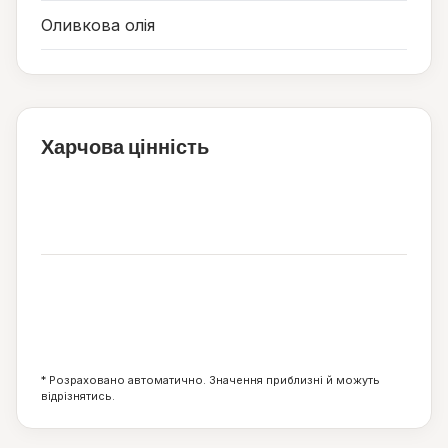
Оливкова олія
Харчова цінність
232
ккал
9
8
32
г
г
г
* Розраховано автоматично. Значення приблизні й можуть
відрізнятись.