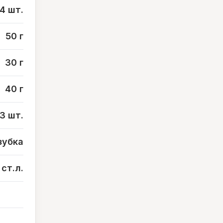
/4 шт.
50 г
30 г
40 г
3 шт.
зубка
 ст.л.