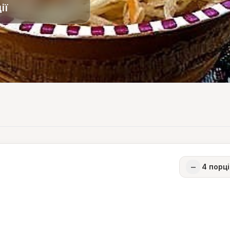
ії
−
4
порці