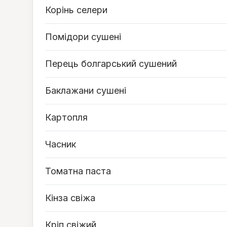
Корінь селери
Помідори сушені
Перець болгарський сушений
Баклажани сушені
Картопля
Часник
Томатна паста
Кінза свіжа
Кріп свіжий