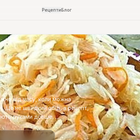
Рецепти
Блог
ежно від часу, коли можна
. Це не швидкий обід, а рецепт,
ають руками довше, …