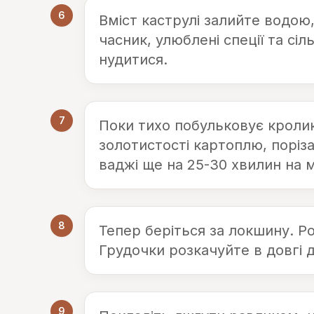
6
Вміст каструлі залийте водою
часник, улюблені спеції та сі
нудитися.
7
Поки тихо побульковує кролик
золотистості картоплю, поріз
ваджі ще на 25-30 хвилин на 
8
Тепер беріться за локшину. Ро
Грудочки розкачуйте в довгі д
9