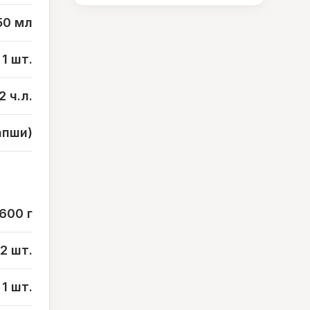
50 мл
1 шт.
2 ч.л.
апши)
600 г
2 шт.
1 шт.