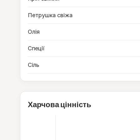
Петрушка свіжа
Олія
Спеції
Сіль
Харчова цінність
523
ккал