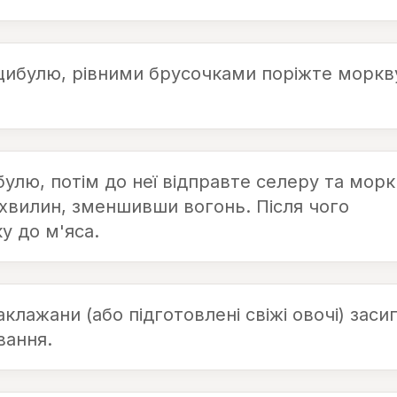
 цибулю, рівними брусочками поріжте моркв
улю, потім до неї відправте селеру та морк
хвилин, зменшивши вогонь. Після чого
у до м'яса.
клажани (або підготовлені свіжі овочі) заси
вання.