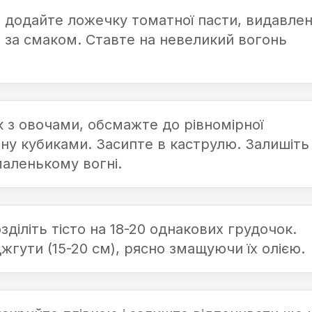
, додайте ложечку томатної пасти, видавле
ль за смаком. Ставте на невеликий вогонь
 з овочами, обсмажте до рівномірної
ану кубиками. Засипте в каструлю. Залишіть
маленькому вогні.
зділіть тісто на 18-20 однакових грудочок.
жгути (15-20 см), рясно змащуючи їх олією.