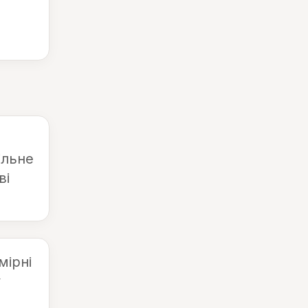
ільне
ві
мірні
у