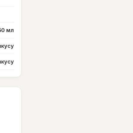
50 мл
вкусу
вкусу