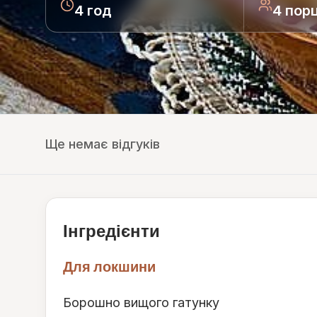
4 год
4 порц
Ще немає відгуків
Інгредієнти
Для локшини
Борошно вищого гатунку