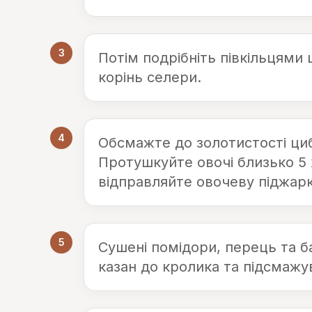
3
Потім подрібніть півкільцями
корінь селери.
4
Обсмажте до золотистості циб
Протушкуйте овочі близько 5 
відправляйте овочеву піджарк
5
Сушені помідори, перець та ба
казан до кролика та підсмажу