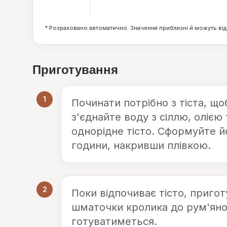
17
г
* Розраховано автоматично. Значення приблизні й можуть від
Приготування
1
Починати потрібно з тіста, що
з'єднайте воду з сіллю, олією
однорідне тісто. Сформуйте йо
години, накривши плівкою.
2
Поки відпочиває тісто, пригот
шматочки кролика до рум'яної
готуватиметься.