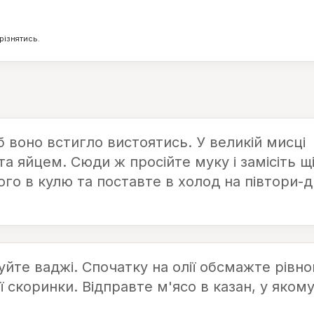
2
110
г
г
різнятись.
б воно встигло вистоятись. У великій мисці
 та яйцем. Сюди ж просійте муку і замісіть щ
го в кулю та поставте в холод на півтори-д
уйте ваджі. Спочатку на олії обсмажте рівно
 скоринки. Відправте м'ясо в казан, у яком