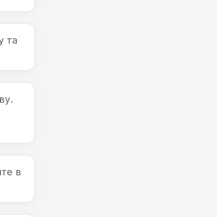
у та
ву.
пте в