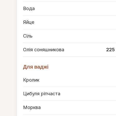
Вода
Яйце
Сіль
Олія соняшникова
225
Для ваджі
Кролик
Цибуля ріпчаста
Морква