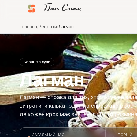
Пан Смак
Головна
/
Рецепти
/
Лагман
Борщі та супи
Лагман
Лагман — страва для тих, хто готує не зал
витратити кілька годин на справжню роботу
де кожен крок має значення. Тісто розмин
ЗАГАЛЬНИЙ ЧАС
ПОРЦІЙ