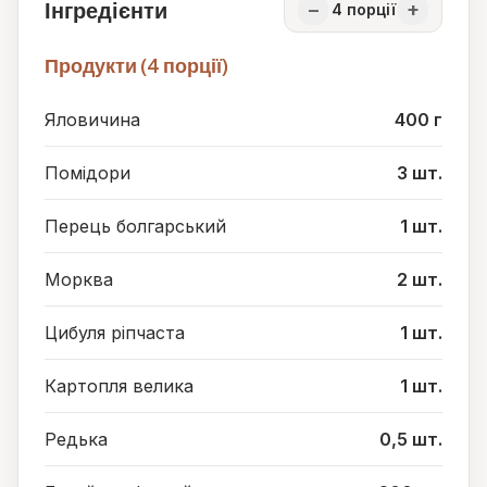
Інгредієнти
−
+
4
порції
Продукти (4 порції)
Яловичина
400 г
Помідори
3 шт.
Перець болгарський
1 шт.
Морква
2 шт.
Цибуля ріпчаста
1 шт.
Картопля велика
1 шт.
Редька
0,5 шт.