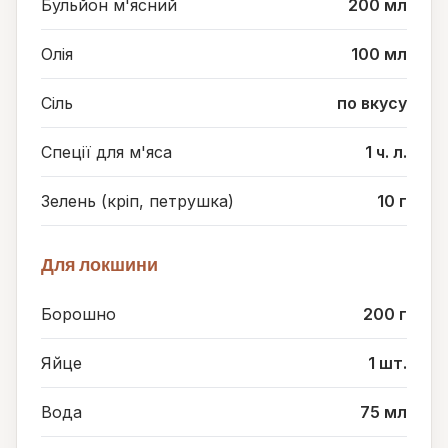
Бульйон м'ясний
200 мл
Олія
100 мл
Сіль
по вкусу
Спеції для м'яса
1 ч. л.
Зелень (кріп, петрушка)
10 г
Для локшини
Борошно
200 г
Яйце
1 шт.
Вода
75 мл