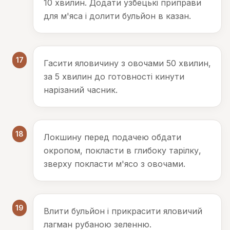
10 хвилин. Додати узбецькі приправи
для м'яса і долити бульйон в казан.
17
Гасити яловичину з овочами 50 хвилин,
за 5 хвилин до готовності кинути
нарізаний часник.
18
Локшину перед подачею обдати
окропом, покласти в глибоку тарілку,
зверху покласти м'ясо з овочами.
19
Влити бульйон і прикрасити яловичий
лагман рубаною зеленню.