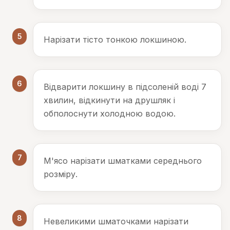
5
Нарізати тісто тонкою локшиною.
6
Відварити локшину в підсоленій воді 7
хвилин, відкинути на друшляк і
обполоснути холодною водою.
7
М'ясо нарізати шматками середнього
розміру.
8
Невеликими шматочками нарізати