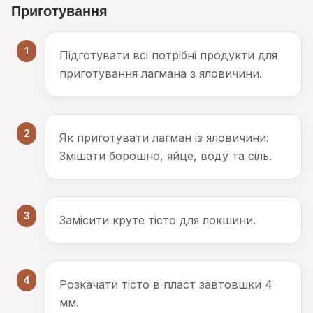
Приготування
1
Підготувати всі потрібні продукти для
приготування лагмана з яловичини.
2
Як приготувати лагман із яловичини:
Змішати борошно, яйце, воду та сіль.
3
Замісити круте тісто для локшини.
4
Розкачати тісто в пласт завтовшки 4
мм.