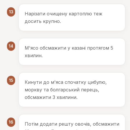
13
Нарізати очищену картоплю теж
досить крупно.
14
М'ясо обсмажити у казані протягом 5
хвилин.
15
Кинути до м'яса спочатку цибулю,
моркву та болгарський перець,
обсмажити 3 хвилини.
16
Потім додати решту овочів, обсмажити