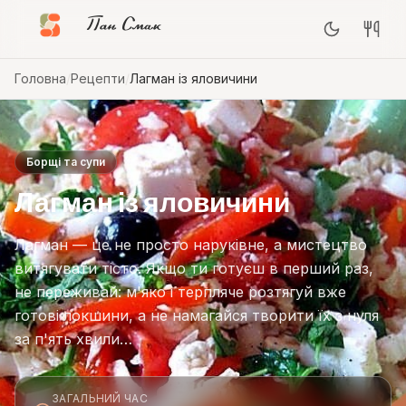
Пан Смак
Головна
/
Рецепти
/
Лагман із яловичини
Борщі та супи
Лагман із яловичини
Лагман — це не просто наруківне, а мистецтво
витягувати тісто. Якщо ти готуєш в перший раз,
не переживай: м'яко і терпляче розтягуй вже
готові локшини, а не намагайся творити їх з нуля
за п'ять хвили…
ЗАГАЛЬНИЙ ЧАС