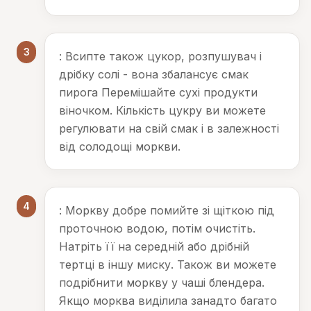
3
: Всипте також цукор, розпушувач і
дрібку солі - вона збалансує смак
пирога Перемішайте сухі продукти
віночком. Кількість цукру ви можете
регулювати на свій смак і в залежності
від солодощі моркви.
4
: Моркву добре помийте зі щіткою під
проточною водою, потім очистіть.
Натріть її на середній або дрібній
тертці в іншу миску. Також ви можете
подрібнити моркву у чаші блендера.
Якщо морква виділила занадто багато