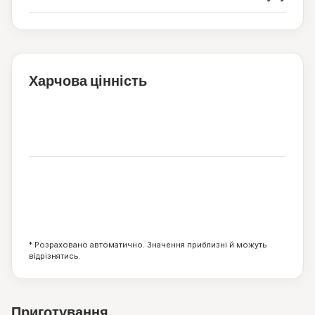
Харчова цінність
132
ккал
2
0
32
г
г
г
* Розраховано автоматично. Значення приблизні й можуть
відрізнятись.
Приготування