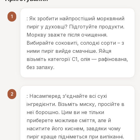
1
: Як зробити найпростіший морквяний
пиріг у духовці? Підготуйте продукти.
Моркву зважте після очищення.
Вибирайте соковиті, солодкі сорти – з
ними пиріг вийде смачніше. Яйця
візьміть категорії С1, олія — рафінована,
без запаху.
2
: Насамперед з'єднайте всі сухі
інгредієнти. Візьміть миску, просійте в
неї борошно. Цим ви не тільки
приберете можливе сміття, але й
наситите його киснем, завдяки чому
пиріг краще підніметься при випіканні.