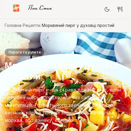
Пан Смак
Головна
/
Рецепти
/
Морквяний пиріг у духовці простий
Пироги та рулети
Морквяний пиріг у духовці
простий
Морквяний пиріг — це страва для тих днів, коли
потрібен щось солодке, але без складних
маніпуляцій. Готують його звичайно ранньою
весною, коли в погребі залишилась качаюча
морква, або взимку, коли хо…