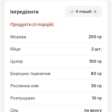
Інгредієнти
−
+
6
порцій
Продукти (6 порцій)
Морква
250 гр
Яйця
2 шт.
Цукор
100 гр
Борошно пшеничне
80 гр
Рослинна олія
30 гр
Розпушувач
10 гр
Сіль
по вкусу