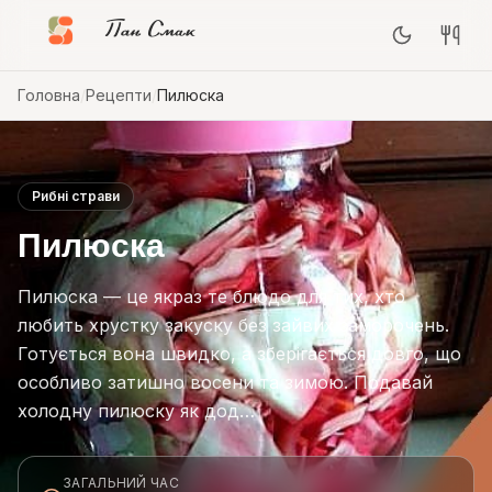
Пан Смак
Головна
/
Рецепти
/
Пилюска
Рибні страви
Пилюска
Пилюска — це якраз те блюдо для тих, хто
любить хрустку закуску без зайвих заморочень.
Готується вона швидко, а зберігається довго, що
особливо затишно восени та зимою. Подавай
холодну пилюску як дод…
ЗАГАЛЬНИЙ ЧАС