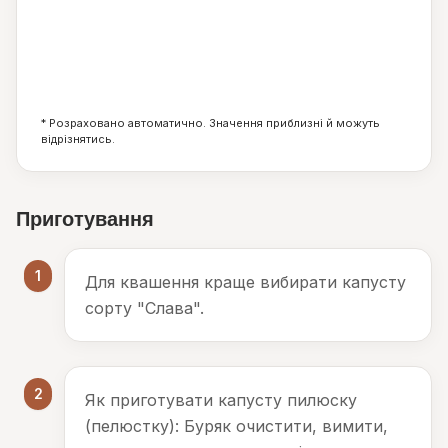
0
0
1
г
г
г
* Розраховано автоматично. Значення приблизні й можуть
відрізнятись.
Приготування
1
Для квашення краще вибирати капусту
сорту "Слава".
2
Як приготувати капусту пилюску
(пелюстку): Буряк очистити, вимити,