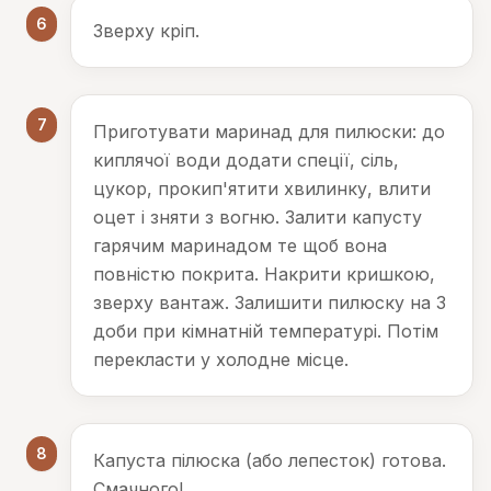
6
Зверху кріп.
7
Приготувати маринад для пилюски: до
киплячої води додати спеції, сіль,
цукор, прокип'ятити хвилинку, влити
оцет і зняти з вогню. Залити капусту
гарячим маринадом те щоб вона
повністю покрита. Накрити кришкою,
зверху вантаж. Залишити пилюску на 3
доби при кімнатній температурі. Потім
перекласти у холодне місце.
8
Капуста пілюска (або лепесток) готова.
Смачного!