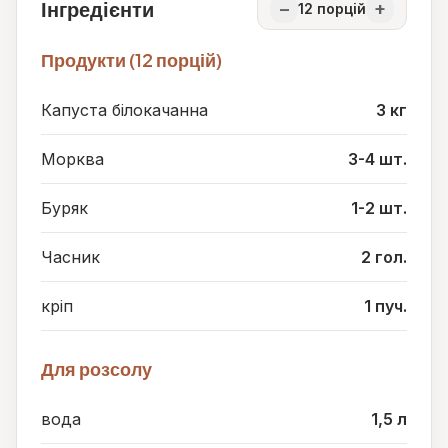
Інгредієнти
−
+
12
порцій
Продукти (12 порцій)
Капуста білокачанна
3 кг
Морква
3-4 шт.
Буряк
1-2 шт.
Часник
2 гол.
кріп
1 пуч.
Для розсолу
вода
1,5 л