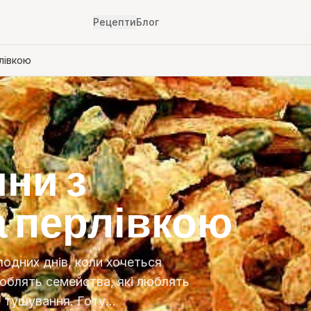
Рецепти
Блог
лівкою
ини з
а перлівкою
лодних днів, коли хочеться
люблять семейства, які люблять
е тушування. Готу…