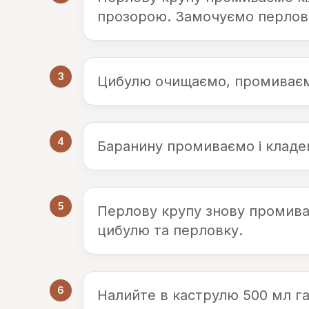
прозорою. Замочуємо перловк
3
Цибулю очищаємо, промиваємо
4
Баранину промиваємо і кладе
5
Перлову крупу знову промива
цибулю та перловку.
6
Налийте в каструлю 500 мл га