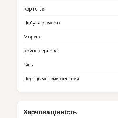
Картопля
Цибуля ріпчаста
Морква
Крупа перлова
Сіль
Перець чорний мелений
Харчова цінність