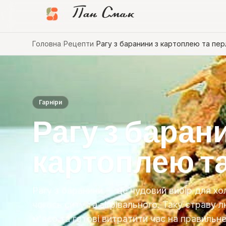
Пан Смак
Головна
/
Рецепти
/
Рагу з баранини з картоплею та пер
Гарніри
Рагу з баран
картоплею т
Рагу з баранини — це чудовий вибір для хо
чогось ситу та зігрівального. Таку страву 
м'ясо та готові витратити час на правильн