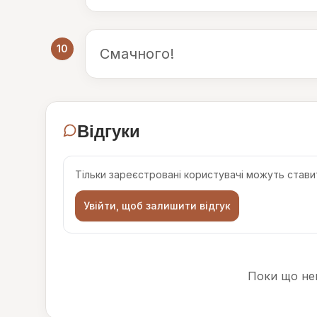
10
Смачного!
Відгуки
Тільки зареєстровані користувачі можуть ставит
Увійти, щоб залишити відгук
Поки що нем