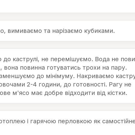
, вимиваємо та нарізаємо кубиками.
до каструлі, не перемішуємо. Вода не пов
 вона повинна готуватись трохи на пару.
 зменшуємо до мінімуму. Накриваємо кастр
овочами 2-4 години, до готовності. Рагу не
ве м'ясо має добре відходити від кістки.
артоплею і гарячою перловкою як самостійн