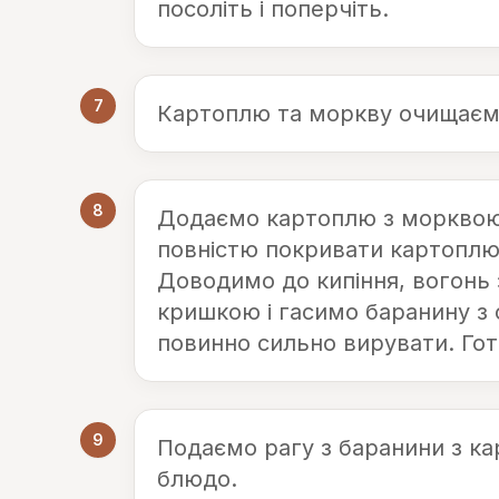
посоліть і поперчіть.
7
Картоплю та моркву очищаємо
8
Додаємо картоплю з морквою 
повністю покривати картоплю,
Доводимо до кипіння, вогонь
кришкою і гасимо баранину з 
повинно сильно вирувати. Гото
9
Подаємо рагу з баранини з к
блюдо.