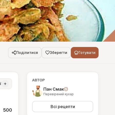
Поділитися
Зберегти
Готувати
АВТОР
+
ї
Пан Смак
Перевірений кухар
Всі рецепти
500