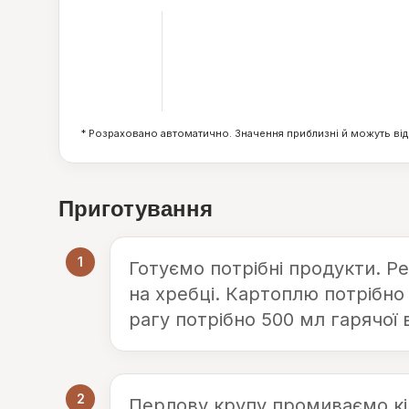
193
ккал
25
г
* Розраховано автоматично. Значення приблизні й можуть від
Приготування
1
Готуємо потрібні продукти. Р
на хребці. Картоплю потрібно
рагу потрібно 500 мл гарячої 
2
Перлову крупу промиваємо кі