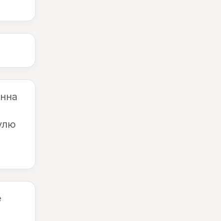
инна
улю
е