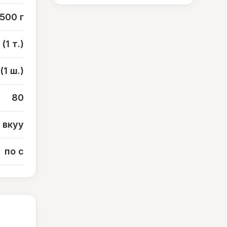
500 г
 (1 т.)
(1 ш.)
80
вкуу
по с