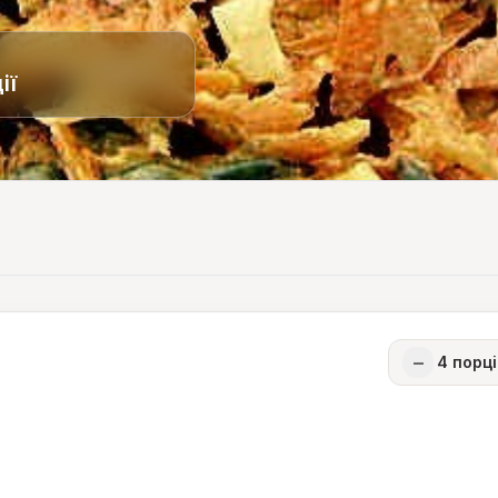
ії
−
4
порці