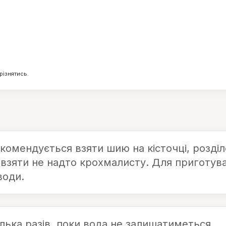
1
22
г
г
різнятись.
екомендується взяти шию на кісточці, розді
 взяти не надто крохмалисту. Для приготув
води.
лька разів, поки вода не залишатиметься