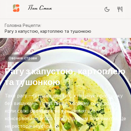
Пан Смак
Головна
/
Рецепти
/
Рагу з капустою, картоплею та тушонкою
Овочеві страви
Рагу з капустою, картоплею
та тушонкою
Таке рагу — страва для тих, хто цінує просту їжу
без вишукань. Готується в холодну пору року,
коли свіжі овочі вже не так зманять, а
консервована м'ясо стає надійним помічником. Це
не ресторанна стра…