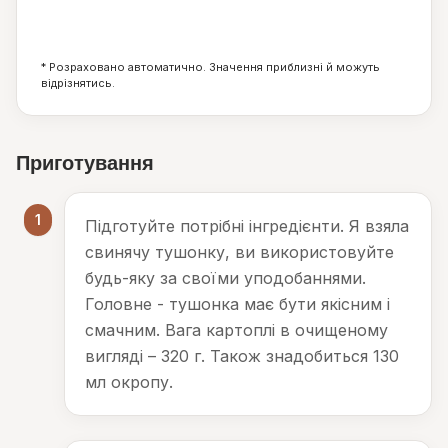
21
9
25
г
г
г
* Розраховано автоматично. Значення приблизні й можуть
відрізнятись.
Приготування
1
Підготуйте потрібні інгредієнти. Я взяла
свинячу тушонку, ви використовуйте
будь-яку за своїми уподобаннями.
Головне - тушонка має бути якісним і
смачним. Вага картоплі в очищеному
вигляді – 320 г. Також знадобиться 130
мл окропу.