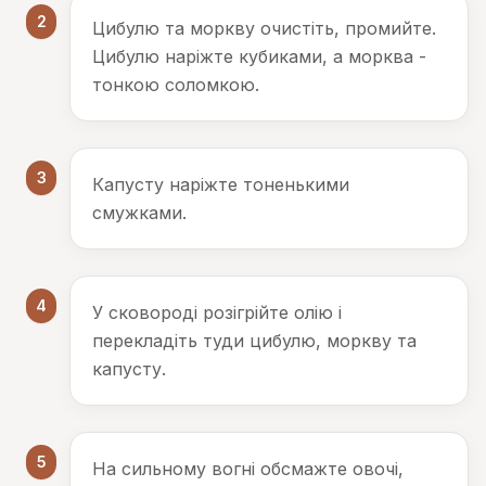
2
Цибулю та моркву очистіть, промийте.
Цибулю наріжте кубиками, а морква -
тонкою соломкою.
3
Капусту наріжте тоненькими
смужками.
4
У сковороді розігрійте олію і
перекладіть туди цибулю, моркву та
капусту.
5
На сильному вогні обсмажте овочі,