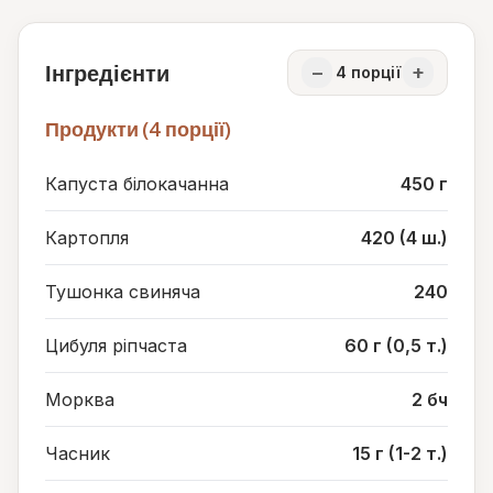
Інгредієнти
−
+
4
порції
Продукти (4 порції)
Капуста білокачанна
450 г
Картопля
420 (4 ш.)
Тушонка свиняча
240
Цибуля ріпчаста
60 г (0,5 т.)
Морква
2 бч
Часник
15 г (1-2 т.)