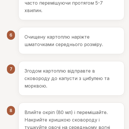
часто перемішуючи протягом 5-7
хвилин.
6
Очищену картоплю наріжте
шматочками середнього розміру.
7
Згодом картоплю відправте в
сковороду до капусти з цибулею та
морквою.
8
Влийте окріп (80 мл) і перемішайте.
Накрийте кришкою сковороду і
тушкуйте овочі на середньому вогні