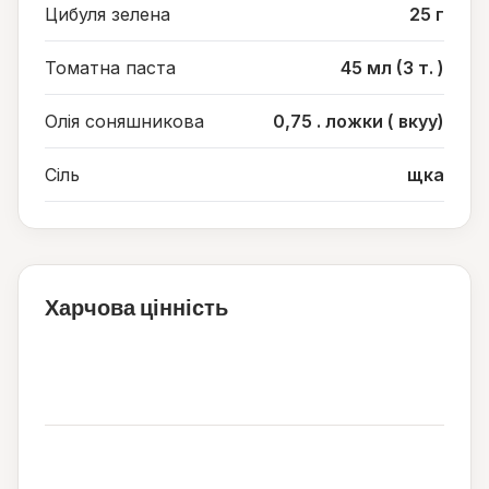
Цибуля зелена
25 г
Томатна паста
45 мл (3 т. )
Олія соняшникова
0,75 . ложки ( вкуу)
Сіль
щка
Харчова цінність
269
ккал