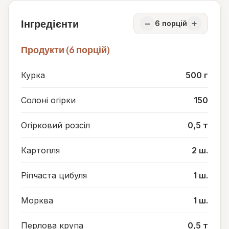
Інгредієнти
−
+
6
порцій
Продукти (6 порцій)
Курка
500 г
Солоні огірки
150
Огірковий розсіл
0,5 т
Картопля
2 ш.
Ріпчаста цибуля
1 ш.
Морква
1 ш.
Перлова крупа
0,5 т