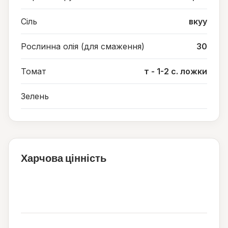
Сіль
вкуу
Рослинна олія (для смаження)
30
Томат
т - 1-2 с. ложки
Зелень
Харчова цінність
122
ккал