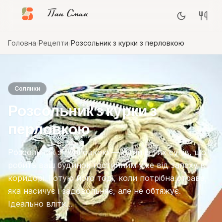
Пан Смак
Головна
/
Рецепти
/
Розсольник з курки з перловкою
Солянки
Розсольник з курки з
перловкою
Розсольник з перловкою — один із тих супів, що
робить ваш будинок гостинним уже від запаху в
коридорі. Готую його тоді, коли потрібна страва,
яка насичує і задовольняє, але не обтяжує.
Ідеально влітк…