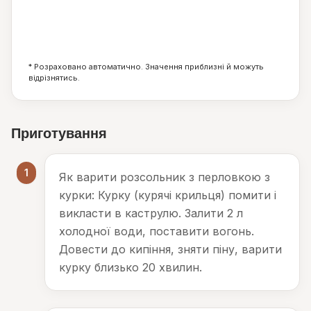
15
7
1
г
г
г
* Розраховано автоматично. Значення приблизні й можуть
відрізнятись.
Приготування
1
Як варити розсольник з перловкою з
курки: Курку (курячі крильця) помити і
викласти в каструлю. Залити 2 л
холодної води, поставити вогонь.
Довести до кипіння, зняти піну, варити
курку близько 20 хвилин.