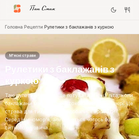
Пан Смак
Головна
/
Рецепти
/
Рулетики з баклажанів з куркою
М'ясні страви
Рулетики з баклажанів з
куркою
Такі рулетики найкраще готувати в кінці літа, коли
баклажани максимально соковиті й тонкошкірі. Це
страва для тих, кому сподобалися аромати
Середземномор'я, але хочеться чогось більш
ситного за звича…