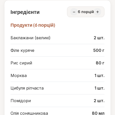
Інгредієнти
−
+
6
порцій
Продукти (6 порцій)
Баклажани (великі)
2 шт.
Філе куряче
500 г
Рис сирий
80 г
Морква
1 шт.
Цибуля ріпчаста
1 шт.
Помідори
2 шт.
Олія соняшникова
80 мл