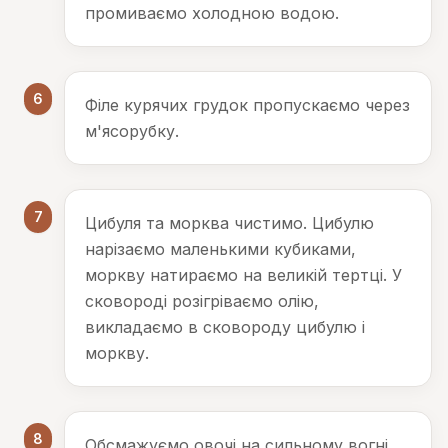
промиваємо холодною водою.
6
Філе курячих грудок пропускаємо через
м'ясорубку.
7
Цибуля та морква чистимо. Цибулю
нарізаємо маленькими кубиками,
моркву натираємо на великій тертці. У
сковороді розігріваємо олію,
викладаємо в сковороду цибулю і
моркву.
8
Обсмажуємо овочі на сильному вогні