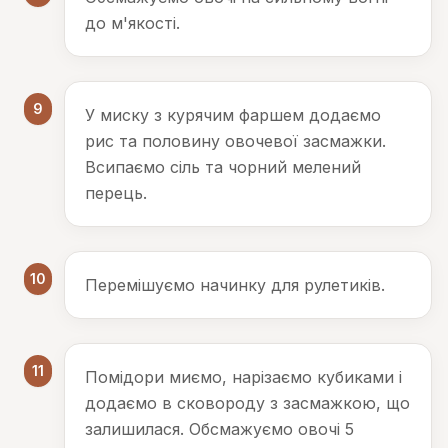
до м'якості.
9
У миску з курячим фаршем додаємо
рис та половину овочевої засмажки.
Всипаємо сіль та чорний мелений
перець.
10
Перемішуємо начинку для рулетиків.
11
Помідори миємо, нарізаємо кубиками і
додаємо в сковороду з засмажкою, що
залишилася. Обсмажуємо овочі 5