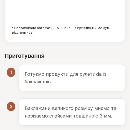
4
5
2
г
г
г
* Розраховано автоматично. Значення приблизні й можуть
відрізнятись.
Приготування
1
Готуємо продукти для рулетиків із
баклажанів.
2
Баклажани великого розміру миємо та
нарізаємо слайсами товщиною 3 мм.