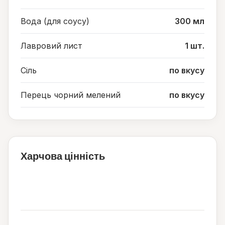
Вода (для соусу)
300 мл
Лавровий лист
1 шт.
Сіль
по вкусу
Перець чорний мелений
по вкусу
Харчова цінність
64
ккал