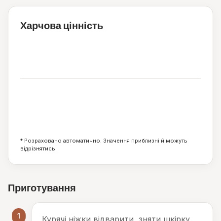
Харчова цінність
258
ккал
3
20
19
г
г
г
* Розраховано автоматично. Значення приблизні й можуть
відрізнятись.
Приготування
1
Курячі ніжки відварити, зняти шкірку,