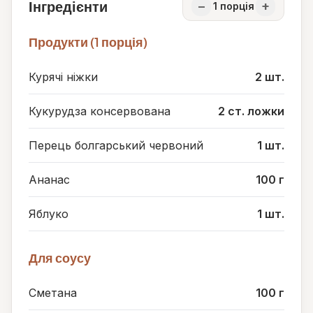
Інгредієнти
−
+
1
порція
Продукти (1 порція)
Курячі ніжки
2 шт.
Кукурудза консервована
2 ст. ложки
Перець болгарський червоний
1 шт.
Ананас
100 г
Яблуко
1 шт.
Для соусу
Сметана
100 г