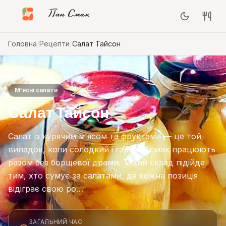
Пан Смак
Головна
/
Рецепти
/
Салат Тайсон
М'ясні салати
Салат Тайсон
Салат із курячим м'ясом та фруктами — це той
випадок, коли солодкий і гарячий смак працюють
разом без борщевої драми. Такий склад підійде
тим, хто сумує за салатами, де кожна позиція
відіграє свою ро…
ЗАГАЛЬНИЙ ЧАС