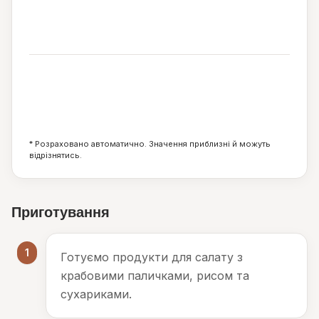
274
ккал
10
13
32
г
г
г
* Розраховано автоматично. Значення приблизні й можуть
відрізнятись.
Приготування
1
Готуємо продукти для салату з
крабовими паличками, рисом та
сухариками.