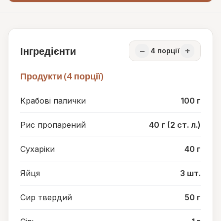
Інгредієнти
−
+
4
порції
Продукти (4 порції)
Крабові палички
100 г
Рис пропарений
40 г (2 ст. л.)
Сухаріки
40 г
Яйця
3 шт.
Сир твердий
50 г