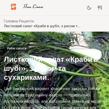
Пан Смак
Головна
/
Рецепти
/
Листковий салат «Краби в шубі», з рисом та
сухариками.
Рибні салати
Листковий салат «Краби в
шубі», з рисом та
сухариками.
Цей листковий варіант класичної закуски вийде
легшим за традиційну версію — приблизно
половина калорій, але всі знайомі смаки на місці.
Готуйте його, коли потрібна гарна закуска для