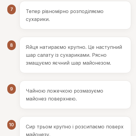
7
Тепер рівномірно розподіляємо
сухарики.
8
Яйця натираємо крупно. Це наступний
шар салату із сухариками. Рясно
змащуємо яєчний шар майонезом.
9
Чайною ложечкою розмазуємо
майонез поверхнею.
10
Сир трьом крупно і розсипаємо поверх
майонезу.