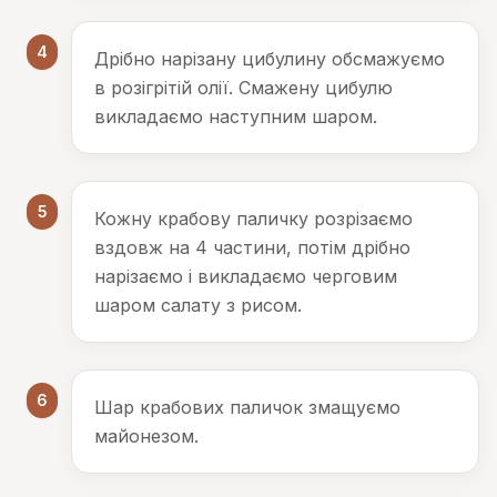
4
Дрібно нарізану цибулину обсмажуємо
в розігрітій олії. Смажену цибулю
викладаємо наступним шаром.
5
Кожну крабову паличку розрізаємо
вздовж на 4 частини, потім дрібно
нарізаємо і викладаємо черговим
шаром салату з рисом.
6
Шар крабових паличок змащуємо
майонезом.