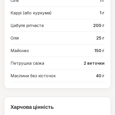
Сіль
1 г
Каррі (або куркума)
1 г
Цибуля ріпчаста
200 г
Олія
25 г
Майонез
150 г
Петрушка свіжа
2 веточки
Маслини без кісточок
40 г
Харчова цінність