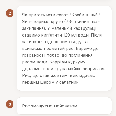
2
Як приготувати салат "Краби в шубі":
Яйця варимо круто (7-8 хвилин після
закипання). У маленькій каструльці
ставимо кип'ятити 120 мл води. Після
закипання підсолюємо воду та
всипаємо промитий рис. Варимо до
готовності, тобто. до поглинання
рисом води. Каррі чи куркуму
додаємо, коли крупа майже зварилася.
Рис, що став жовтим, викладаємо
першим шаром у салатник.
3
Рис змащуємо майонезом.