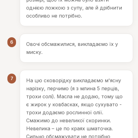
однією ложкою з супу, але й дрібнити
особливо не потрібно.
6
Овочі обсмажилися, викладаємо їх у
миску.
7
На цю сковорідку викладаємо м'ясну
нарізку, перчимо (я з млина 5 перців,
трохи солі). Масла не додаю, тому що
є жирок у ковбасках, якщо сухувато -
трохи додаємо рослинної олії.
Смажимо до невеликої скоринки.
Невелика – це по краях шматочка.
Сильно обсмажувати не потрібно