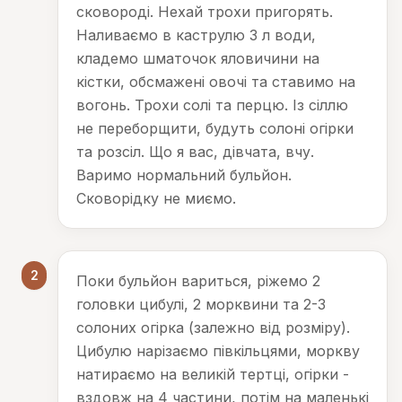
сковороді. Нехай трохи пригорять.
Наливаємо в каструлю 3 л води,
кладемо шматочок яловичини на
кістки, обсмажені овочі та ставимо на
вогонь. Трохи солі та перцю. Із сіллю
не переборщити, будуть солоні огірки
та розсіл. Що я вас, дівчата, вчу.
Варимо нормальний бульйон.
Сковорідку не миємо.
2
Поки бульйон вариться, ріжемо 2
головки цибулі, 2 морквини та 2-3
солоних огірка (залежно від розміру).
Цибулю нарізаємо півкільцями, моркву
натираємо на великій тертці, огірки -
вздовж на 4 частини, потім на маленькі