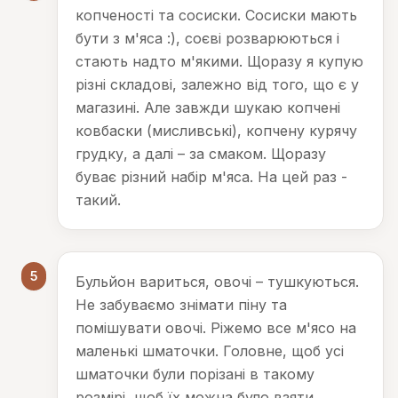
копченості та сосиски. Сосиски мають
бути з м'яса :), соєві розварюються і
стають надто м'якими. Щоразу я купую
різні складові, залежно від того, що є у
магазині. Але завжди шукаю копчені
ковбаски (мисливські), копчену курячу
грудку, а далі – за смаком. Щоразу
буває різний набір м'яса. На цей раз -
такий.
5
Бульйон вариться, овочі – тушкуються.
Не забуваємо знімати піну та
помішувати овочі. Ріжемо все м'ясо на
маленькі шматочки. Головне, щоб усі
шматочки були порізані в такому
розмірі, щоб їх можна було взяти