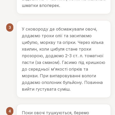
шматки впоперек.
3
У сковороду де обсмажували овочі,
додаємо трохи олії та засипаємо
цибулю, моркву та огірки. Через кілька
хвилин, коли цибуля стане трохи
прозорою, додаємо 2-3 ст. л. томатної
пасти (за смаком). Гасимо під кришкою
до середньої м'якості огірків та
моркви. При випаровуванні вологи
додаємо ополоник бульйону. Повинна
вийти густувата суміш.
4
Поки овочі тушкуються, беремо