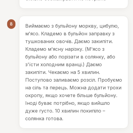
8
Виймаємо з бульйону моркву, цибулю,
м'ясо. Кладемо в бульйон заправку з
тушкованих овочів. Даємо закипіти.
Кладемо м'ясну нарізку. (М'ясо з
бульйону або порізати в солянку, або
з'їсти холодним вранці.) Даємо
закипіти. Чекаємо на 5 хвилин.
Поступово заливаємо розсіл. Пробуємо
на сіль та перець. Можна додати трохи
окропу, якщо хочете більше бульйону.
Іноді буває потрібно, якщо вийшло
дуже густо. 10 хвилин покипіло –
солянка готова.