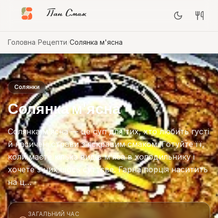
Пан Смак
Головна
/
Рецепти
/
Солянка м'ясна
Солянки
Солянка м'ясна
Солянка м'ясна — це суп для тих, хто любить густі
й насичені страви з яскравим смаком. Готуйте її,
коли маєте кілька видів м'яса в холодильнику і
хочете з них щось суттєве. Гарна порція наситить
на ц…
ЗАГАЛЬНИЙ ЧАС