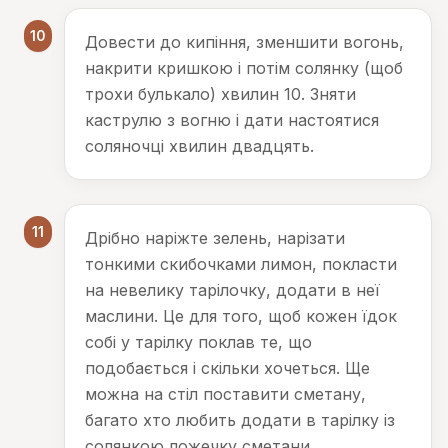
10
Довести до кипіння, зменшити вогонь,
накрити кришкою і потім солянку (щоб
трохи булькало) хвилин 10. Зняти
каструлю з вогню і дати настоятися
соляночці хвилин двадцять.
11
Дрібно наріжте зелень, нарізати
тонкими скибочками лимон, покласти
на невелику тарілочку, додати в неї
маслини. Це для того, щоб кожен їдок
собі у тарілку поклав те, що
подобається і скільки хочеться. Ще
можна на стіл поставити сметану,
багато хто любить додати в тарілку із
солянкою ложечку сметани.