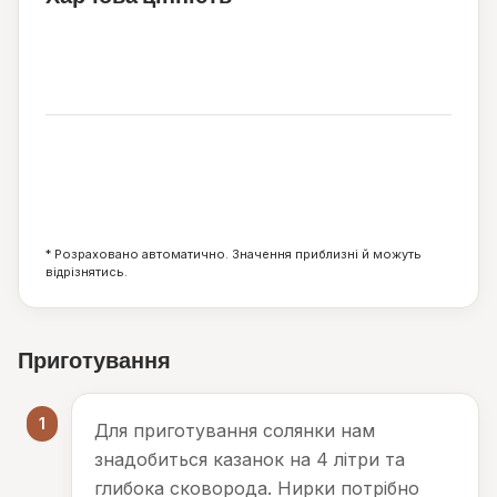
12
ккал
1
0
3
г
г
г
* Розраховано автоматично. Значення приблизні й можуть
відрізнятись.
Приготування
1
Для приготування солянки нам
знадобиться казанок на 4 літри та
глибока сковорода. Нирки потрібно