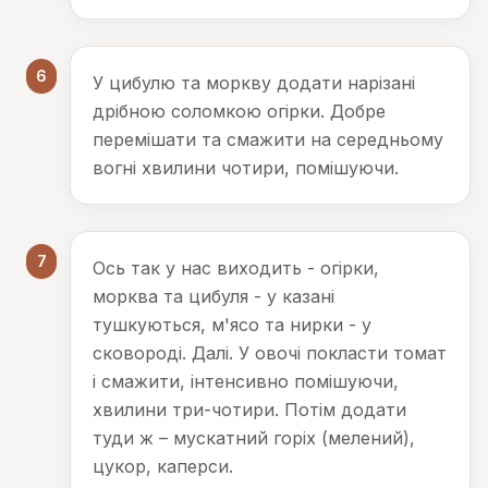
6
У цибулю та моркву додати нарізані
дрібною соломкою огірки. Добре
перемішати та смажити на середньому
вогні хвилини чотири, помішуючи.
7
Ось так у нас виходить - огірки,
морква та цибуля - у казані
тушкуються, м'ясо та нирки - у
сковороді. Далі. У овочі покласти томат
і смажити, інтенсивно помішуючи,
хвилини три-чотири. Потім додати
туди ж – мускатний горіх (мелений),
цукор, каперси.