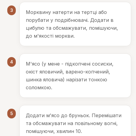
3
Морквину натерти на тертці або
порубати у подрібнювачі. Додати в
цибулю та обсмажувати, помішуючи,
до м'якості моркви.
4
М'ясо (у мене - підкопчені сосиски,
окіст яловичий, варено-копчений,
шинка яловича) нарізати тонкою
соломкою.
5
Додати м'ясо до бруньок. Перемішати
та обсмажувати на повільному вогні,
помішуючи, хвилин 10.