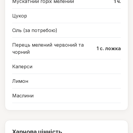
Мускатний горіх мелений
1 ч.
Цукор
Сіль (за потребою)
Перець мелений червоний та
1 с. ложка
чорний
Каперси
Лимон
Маслини
Харчова цінність