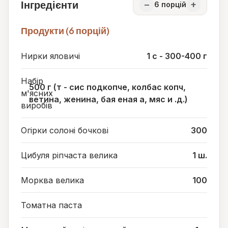
Інгредієнти
−
+
6
порцій
Продукти (6 порцій)
Нирки яловичі
1 с - 300-400 г
Набір
500 г (т - сис подкопче, колбас копч,
м'ясних
ветина, женина, бая еная а, мяс и .д.)
виробів
Огірки солоні бочкові
300
Цибуля ріпчаста велика
1 ш.
Морква велика
100
Томатна паста