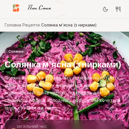
Пан Смак
Головна
/
Рецепти
/
Солянка м'ясна (з нирками)
Солянки
Солянка м'ясна (з нирками)
Солянка — це та страва, яку переважно готують,
коли в холодильнику знайдеться набір м'яса та
копченостей. Вона чудово підходить для
сімейного обіду в холоднішу пору, коли хочеться
щось суттєве та нас…
ЗАГАЛЬНИЙ ЧАС