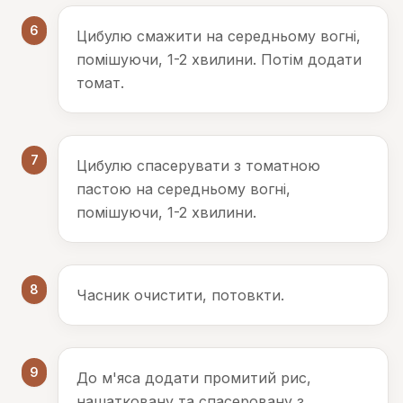
6
Цибулю смажити на середньому вогні,
помішуючи, 1-2 хвилини. Потім додати
томат.
7
Цибулю спасерувати з томатною
пастою на середньому вогні,
помішуючи, 1-2 хвилини.
8
Часник очистити, потовкти.
9
До м'яса додати промитий рис,
нашатковану та спасеровану з