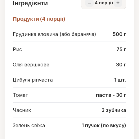
Інгредієнти
−
+
4
порції
Продукти (4 порції)
Грудинка яловича (або бараняча)
500 г
Рис
75 г
Олія вершкове
30 г
Цибуля ріпчаста
1 шт.
Томат
паста - 30 г
Часник
3 зубчика
Зелень свіжа
1 пучок (по вкусу)