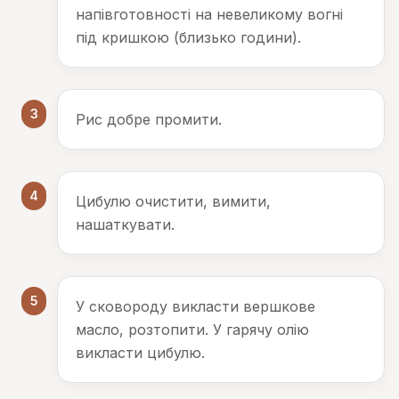
напівготовності на невеликому вогні
під кришкою (близько години).
3
Рис добре промити.
4
Цибулю очистити, вимити,
нашаткувати.
5
У сковороду викласти вершкове
масло, розтопити. У гарячу олію
викласти цибулю.