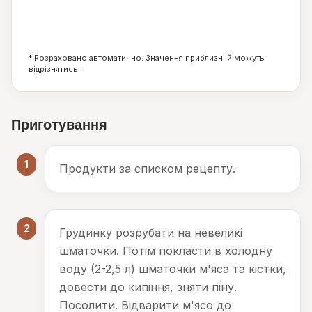
1
0
15
г
г
г
* Розраховано автоматично. Значення приблизні й можуть
відрізнятись.
Приготування
1
Продукти за списком рецепту.
2
Грудинку розрубати на невеликі
шматочки. Потім покласти в холодну
воду (2-2,5 л) шматочки м'яса та кістки,
довести до кипіння, зняти піну.
Посолити. Відварити м'ясо до