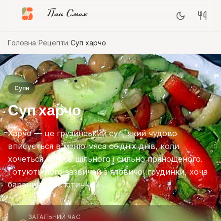
Пан Смак
Головна
/
Рецепти
/
Суп харчо
Супи
Суп харчо
Харчо — це грузинський суп, який чудово
вписується в меню мяса обідніх днів, коли
хочеться чогось щільного і сильно прянощеного.
Готують його зазвичай з яловичої грудинки, хоча
баранина дає істинний …
ЗАГАЛЬНИЙ ЧАС