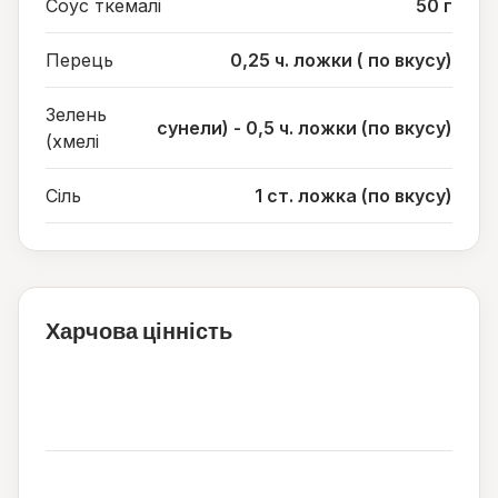
Соус ткемалі
50 г
Перець
0,25 ч. ложки ( по вкусу)
Зелень
сунели) - 0,5 ч. ложки (по вкусу)
(хмелі
Сіль
1 ст. ложка (по вкусу)
Харчова цінність
67
ккал