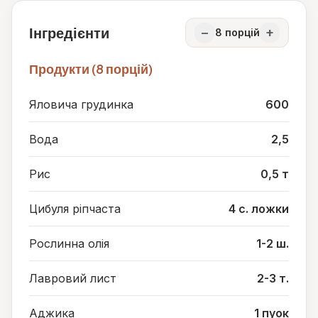
Інгредієнти
−
+
8
порцій
Продукти (8 порцій)
Яловича грудинка
600
Вода
2,5
Рис
0,5 т
Цибуля ріпчаста
4 с. ложки
Рослинна олія
1-2 ш.
Лавровий лист
2-3 т.
Аджика
1 пуок