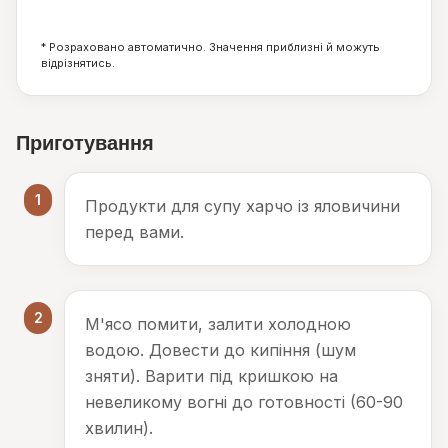
14
14
0
г
г
г
* Розраховано автоматично. Значення приблизні й можуть
відрізнятись.
Приготування
1
Продукти для супу харчо із яловичини
перед вами.
2
М'ясо помити, залити холодною
водою. Довести до кипіння (шум
зняти). Варити під кришкою на
невеликому вогні до готовності (60-90
хвилин).