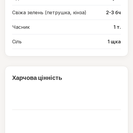
Свіжа зелень (петрушка, кінза)
2-3 бч
Часник
1 т.
Сіль
1 щка
Харчова цінність
188
ккал