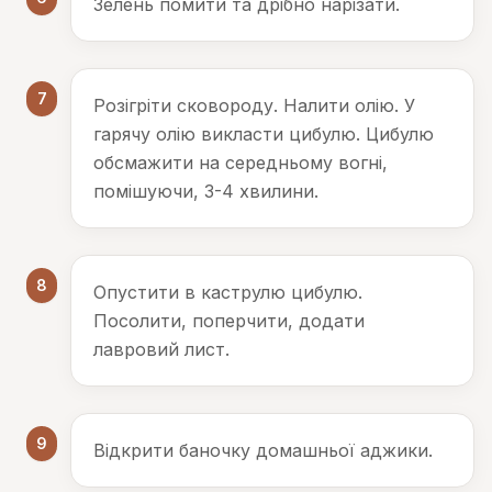
Зелень помити та дрібно нарізати.
7
Розігріти сковороду. Налити олію. У
гарячу олію викласти цибулю. Цибулю
обсмажити на середньому вогні,
помішуючи, 3-4 хвилини.
8
Опустити в каструлю цибулю.
Посолити, поперчити, додати
лавровий лист.
9
Відкрити баночку домашньої аджики.