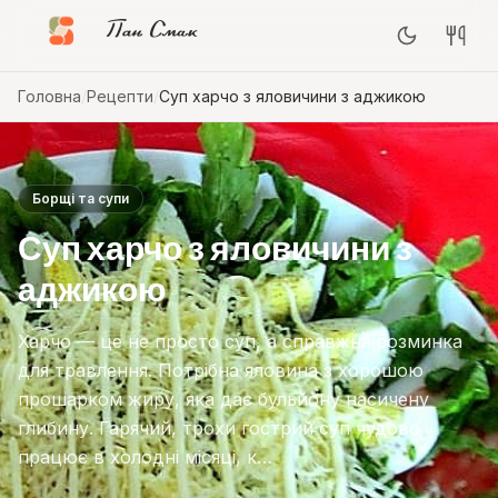
Пан Смак
Головна
/
Рецепти
/
Суп харчо з яловичини з аджикою
Борщі та супи
Суп харчо з яловичини з
аджикою
Харчо — це не просто суп, а справжня розминка
для травлення. Потрібна яловина з хорошою
прошарком жиру, яка дає бульйону насичену
глибину. Гарячий, трохи гострий суп чудово
працює в холодні місяці, к…