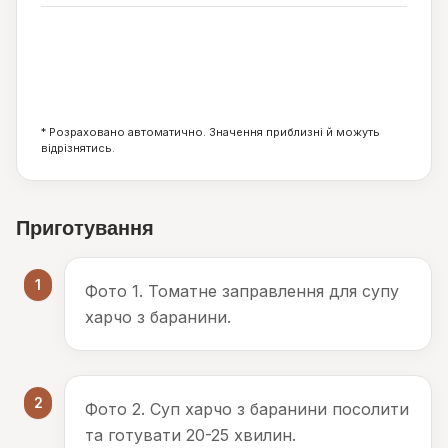
2
9
15
г
г
г
* Розраховано автоматично. Значення приблизні й можуть
відрізнятись.
Приготування
1
Фото 1. Томатне заправлення для супу
харчо з баранини.
2
Фото 2. Суп харчо з баранини посолити
та готувати 20-25 хвилин.