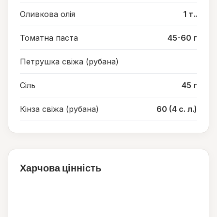
Оливкова олія
1 т..
Томатна паста
45-60 г
Петрушка свіжа (рубана)
Сіль
45 г
Кінза свіжа (рубана)
60 (4 с. л.)
Харчова цінність
152
ккал