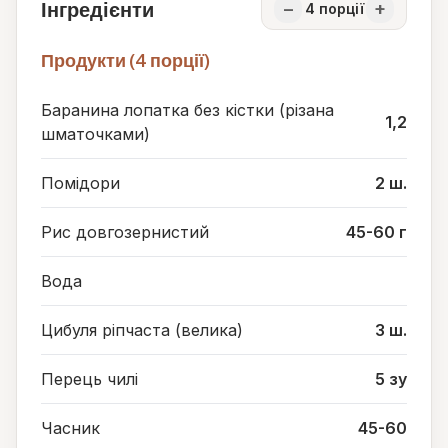
Інгредієнти
−
+
4
порції
Продукти (4 порції)
Баранина лопатка без кістки (різана
1,2
шматочками)
Помідори
2 ш.
Рис довгозернистий
45-60 г
Вода
Цибуля ріпчаста (велика)
3 ш.
Перець чилі
5 зу
Часник
45-60