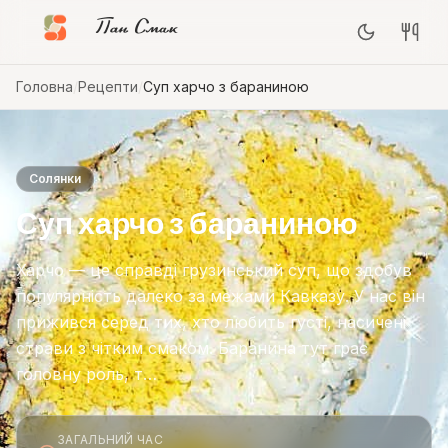
Пан Смак
Головна
/
Рецепти
/
Суп харчо з бараниною
Солянки
Суп харчо з бараниною
Харчо — це справді грузинський суп, що здобув
популярність далеко за межами Кавказу. У нас він
прижився серед тих, хто любить густі, насичені
страви з чітким смаком. Баранина тут грає
головну роль, т…
ЗАГАЛЬНИЙ ЧАС