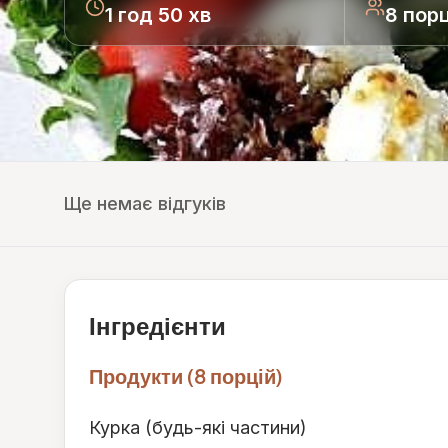
1 год 50 хв
8 порц
Ще немає відгуків
Інгредієнти
Продукти (8 порцій)
Курка (будь-які частини)