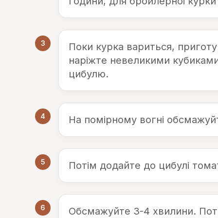
години, для бройлерної курки
3
Поки курка вариться, приготу
наріжте невеликими кубиками. 
цибулю.
4
На помірному вогні обсмажуйт
5
Потім додайте до цибулі тома
6
Обсмажуйте 3-4 хвилини. Потім