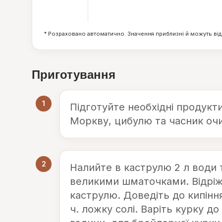
12
г
* Розраховано автоматично. Значення приблизні й можуть від
Приготування
1
Підготуйте необхідні продукт
Моркву, цибулю та часник очи
2
Налийте в каструлю 2 л води 
великими шматочками. Відріжт
каструлю. Доведіть до кипіння,
ч. ложку солі. Варіть курку д