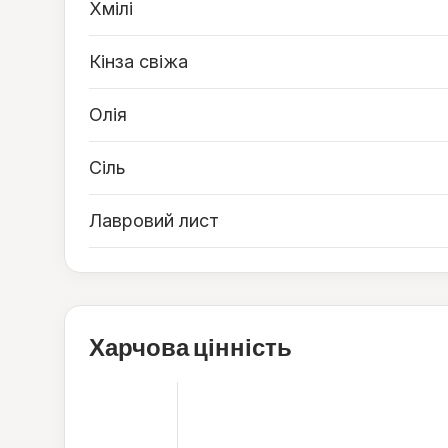
Хмілі
Кінза свіжа
Олія
Сіль
Лавровий лист
Харчова цінність
157
ккал