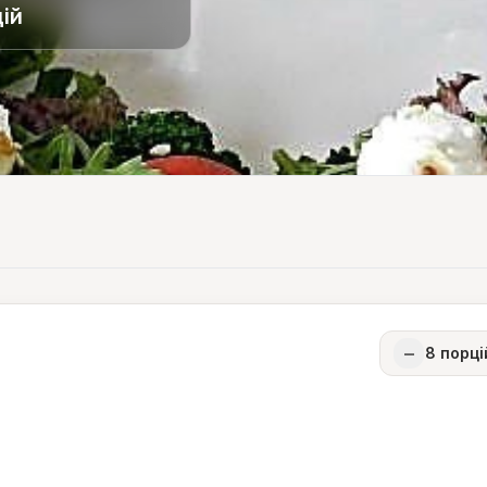
ій
−
8
порці