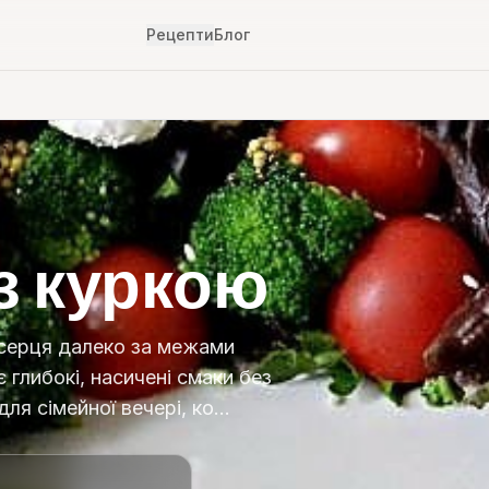
Рецепти
Блог
з куркою
 серця далеко за межами
 глибокі, насичені смаки без
для сімейної вечері, ко…