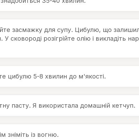
 знадобиться 35-40 хвилин.
йте засмажку для супу. Цибулю, що залишил
У сковороді розігрійте олію і викладіть нар
е цибулю 5-8 хвилин до м'якості.
тну пасту. Я використала домашній кетчуп.
 зніміть із вогню.