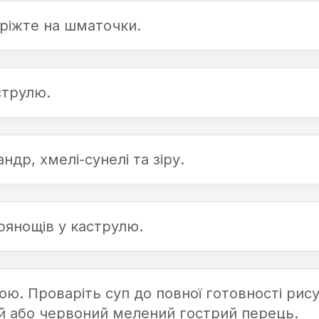
ріжте на шматочки.
струлю.
андр, хмелі-сунелі та зіру.
рянощів у каструлю.
ю. Проваріть суп до повної готовності рису
 або червоний мелений гострий перець.