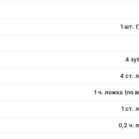
1 шт. (
4 зу
4 ст. 
1 ч. ложка (по 
1 ст. 
0,2 ч. 