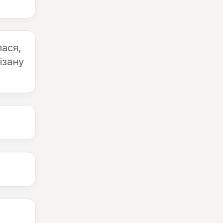
ася,
ізану