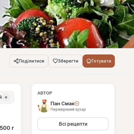
Поділитися
Зберегти
Готувати
АВТОР
+
й
Пан Смак
Перевірений кухар
Всі рецепти
500 г