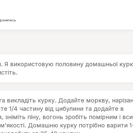
5
15
г
г
різнятись.
и. Я використовую половину домашньої курк
стіть.
та викладіть курку. Додайте моркву, наріза
е 1/4 частину від цибулини та додайте в
 зніміть піну, вогонь зробіть помірним і вси
о м'якості. Домашню курку потрібно варити 1-