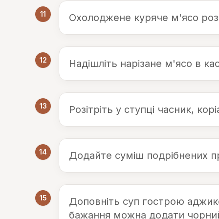
11
Охолоджене куряче м'ясо роз
12
Надішліть нарізане м'ясо в ка
13
Розітріть у ступці часник, корі
14
Додайте суміш подрібнених п
15
Доповніть суп гострою аджико
бажання можна додати чорний