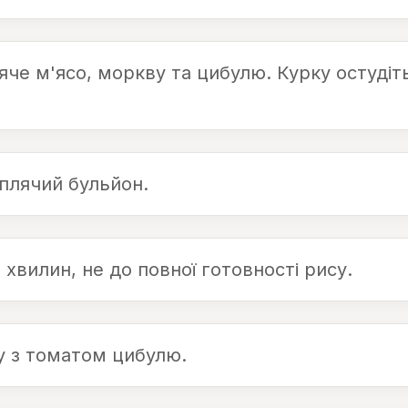
ряче м'ясо, моркву та цибулю. Курку остудіт
иплячий бульйон.
 хвилин, не до повної готовності рису.
у з томатом цибулю.