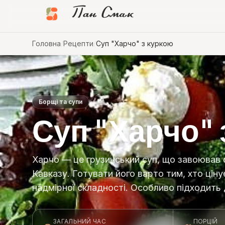
Пан Смак
Головна
/
Рецепти
/
Суп "Харчо" з куркою
Борщі та супи
Суп "Харчо" 
Харчо — це грузинський суп, що завоював
Кавказу. Готувати його варто тим, хто цінує
надмірної складності. Особливо підходить 
ЗАГАЛЬНИЙ ЧАС
ПОРЦІЙ