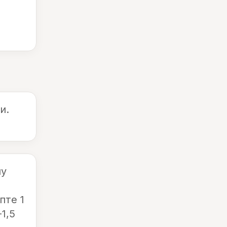
и.
ну
пте 1
1,5