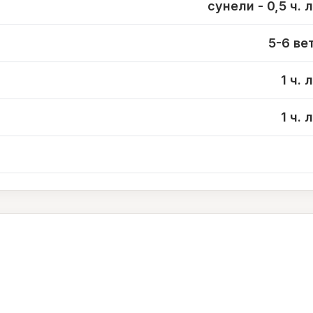
сунели - 0,5 ч. 
5-6 ве
1 ч.
1 ч.