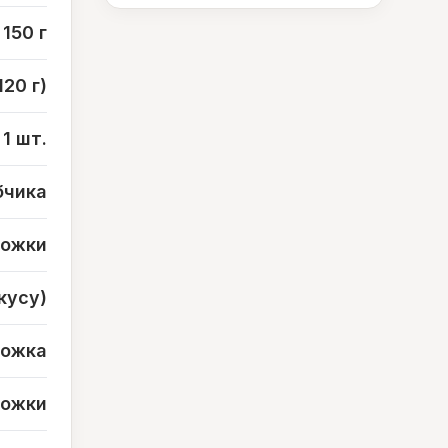
150 г
120 г)
1 шт.
бчика
ложки
вкусу)
ложка
ложки