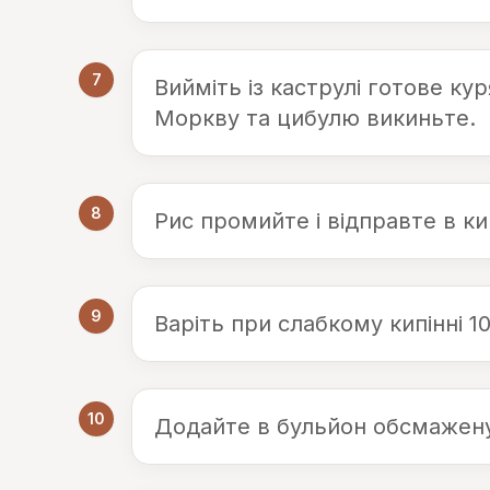
7
Вийміть із каструлі готове ку
Моркву та цибулю викиньте.
8
Рис промийте і відправте в к
9
Варіть при слабкому кипінні 10
10
Додайте в бульйон обсмажен