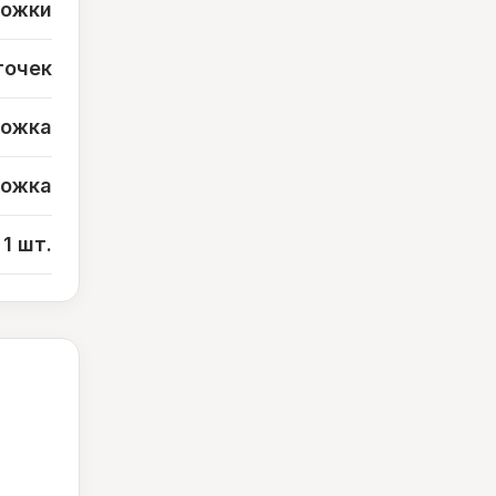
ложки
точек
 ложка
 ложка
1 шт.