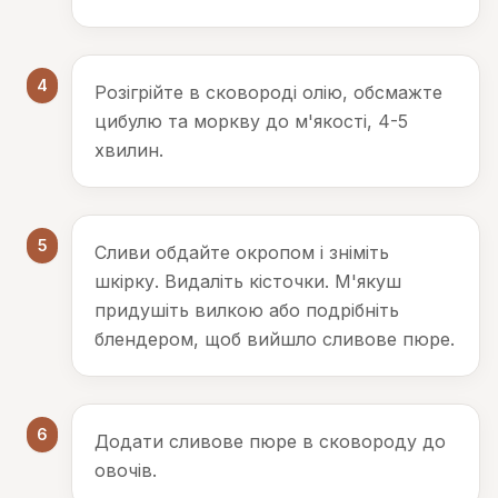
4
Розігрійте в сковороді олію, обсмажте
цибулю та моркву до м'якості, 4-5
хвилин.
5
Сливи обдайте окропом і зніміть
шкірку. Видаліть кісточки. М'якуш
придушіть вилкою або подрібніть
блендером, щоб вийшло сливове пюре.
6
Додати сливове пюре в сковороду до
овочів.