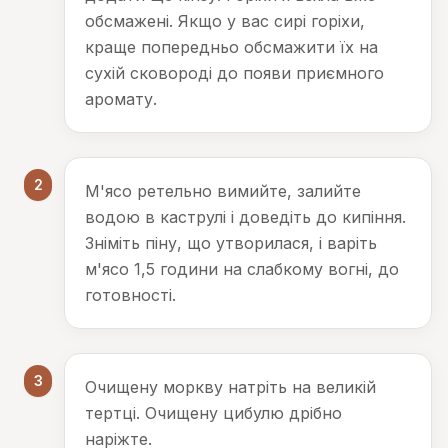
обсмажені. Якщо у вас сирі горіхи,
краще попередньо обсмажити їх на
сухій сковороді до появи приємного
аромату.
2
М'ясо ретельно вимийте, залийте
водою в каструлі і доведіть до кипіння.
Зніміть піну, що утворилася, і варіть
м'ясо 1,5 години на слабкому вогні, до
готовності.
3
Очищену моркву натріть на великій
тертці. Очищену цибулю дрібно
наріжте.