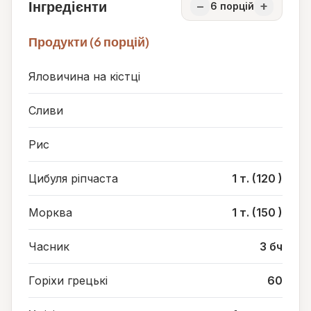
Інгредієнти
−
+
6
порцій
Продукти (6 порцій)
Яловичина на кістці
Сливи
Рис
Цибуля ріпчаста
1 т. (120 )
Морква
1 т. (150 )
Часник
3 бч
Горіхи грецькі
60