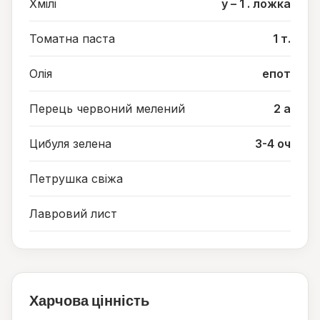
Хмілі
у – 1 . ложка
Томатна паста
1 т.
Олія
епот
Перець червоний мелений
2 а
Цибуля зелена
3-4 оч
Петрушка свіжа
Лавровий лист
Харчова цінність