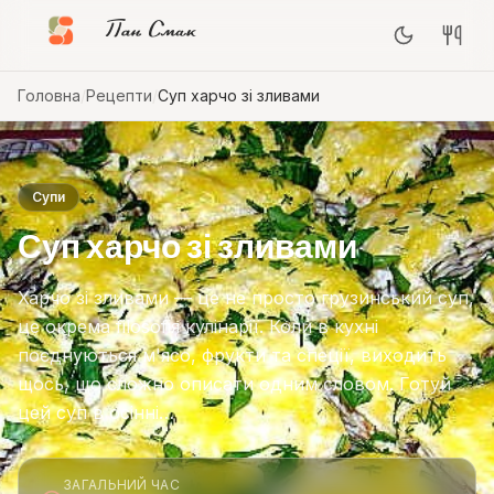
Пан Смак
Головна
/
Рецепти
/
Суп харчо зі зливами
Супи
Суп харчо зі зливами
Харчо зі зливами — це не просто грузинський суп,
це окрема filosofія кулінарії. Коли в кухні
поєднуються м'ясо, фрукти та спеції, виходить
щось, що сложно описати одним словом. Готуй
цей суп в осінні…
ЗАГАЛЬНИЙ ЧАС