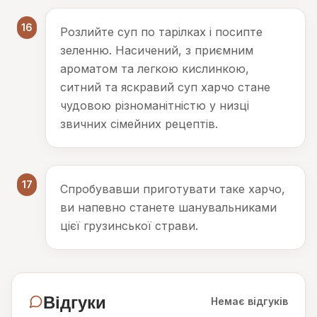
16
Розлийте суп по тарілках і посипте
зеленню. Насичений, з приємним
ароматом та легкою кислинкою,
ситний та яскравий суп харчо стане
чудовою різноманітністю у низці
звичних сімейних рецептів.
17
Спробувавши приготувати таке харчо,
ви напевно станете шанувальниками
цієї грузинської страви.
Відгуки
Немає відгуків