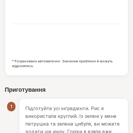
88
ккал
0
10
0
г
г
г
* Розраховано автоматично. Значення приблизні й можуть
відрізнятись.
Приготування
1
Підготуйте усі інгредієнти. Рис я
використала круглий. Із зелені у мене
петрушка та зелена цибуля, ви можете
додати ще кінзу. Горіхи я взяла вже