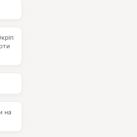
Окріп
рти
и на