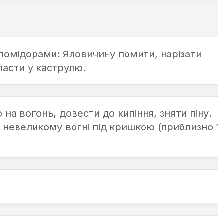
 помідорами: Яловичину помити, нарізати
асти у каструлю.
на вогонь, довести до кипіння, зняти піну.
а невеликому вогні під кришкою (приблизно 1