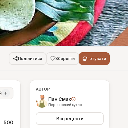
Поділитися
Зберегти
Готувати
АВТОР
+
й
Пан Смак
Перевірений кухар
Всі рецепти
500