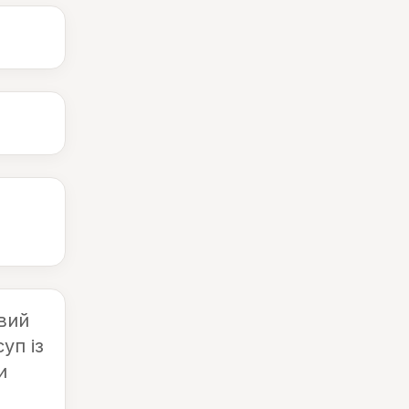
овий
уп із
и