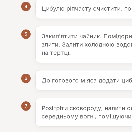
4
Цибулю ріпчасту очистити, по
5
Закип'ятити чайник. Помідори
злити. Залити холодною водою
на тертці.
6
До готового м'яса додати циб
7
Розігріти сковороду, налити о
середньому вогні, помішуючи,