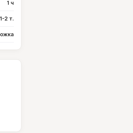
1 ч
1-2 т.
 ложка