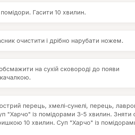
помідори. Гасити 10 хвилин.
асник очистити і дрібно нарубати ножем.
 обсмажити на сухій сковороді до появи
 качалкою.
гострий перець, хмелі-сунелі, перець, лавр
уп "Харчо" із помідорами 3-5 хвилин. Зняти с
ришкою 10 хвилин. Суп "Харчо" із помідорам