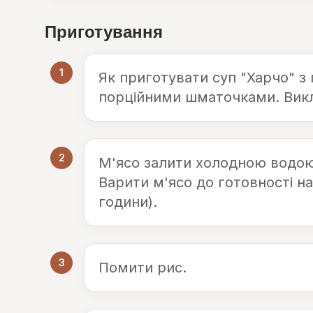
Приготування
1
Як приготувати суп "Харчо" з
порційними шматочками. Викл
2
М'ясо залити холодною водою 
Варити м'ясо до готовності н
години).
3
Помити рис.