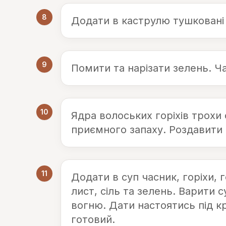
8
Додати в каструлю тушковані 
9
Помити та нарізати зелень. Ч
10
Ядра волоських горіхів трохи
приємного запаху. Роздавити
11
Додати в суп часник, горіхи, 
лист, сіль та зелень. Варити с
вогню. Дати настоятись під к
готовий.