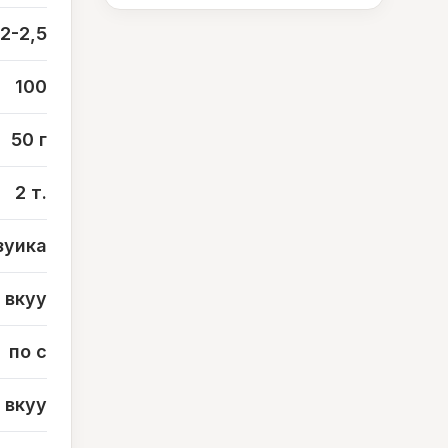
2-2,5
100
50 г
2 т.
зуика
вкуу
по с
вкуу