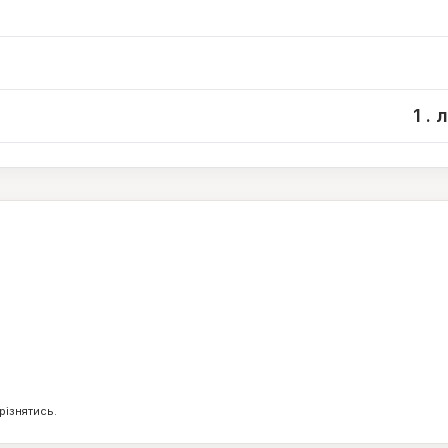
1 .
0
2
г
г
різнятись.