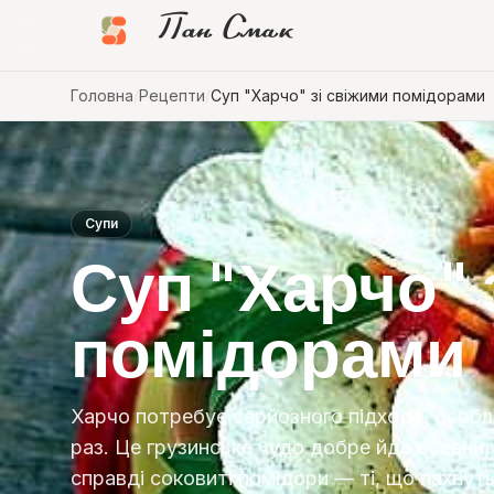
Пан Смак
Головна
/
Рецепти
/
Суп "Харчо" зі свіжими помідорами
Супи
Суп "Харчо" 
помідорами
Харчо потребує серйозного підходу, особл
раз. Це грузинське чудо добре йде восени,
справді соковиті помідори — ті, що пахнут