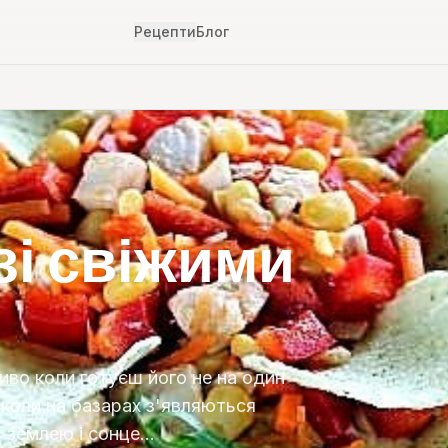
Рецепти
Блог
зі свіжими
иво коли готуєш його не на один
 коли на базарах з'являються
ь землею і сонце…