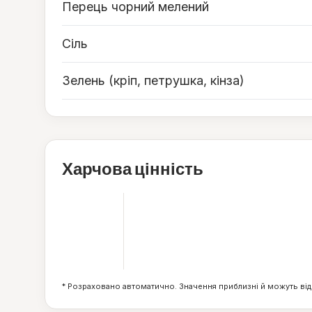
Перець чорний мелений
Сіль
Зелень (кріп, петрушка, кінза)
Харчова цінність
7
ккал
0
г
* Розраховано автоматично. Значення приблизні й можуть від