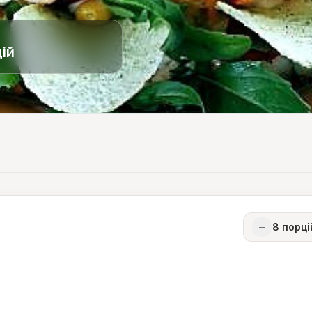
ій
−
8
порці