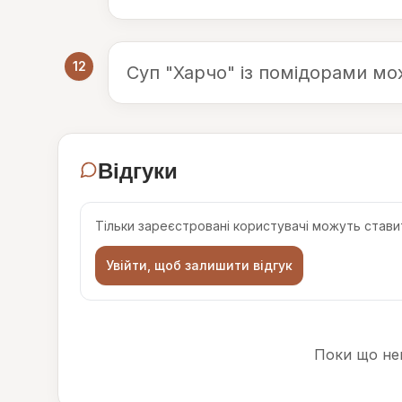
12
Суп "Харчо" із помідорами мо
Відгуки
Тільки зареєстровані користувачі можуть ставит
Увійти, щоб залишити відгук
Поки що нем