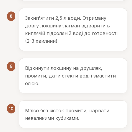
8
Закип'ятити 2,5 л води. Отриману
довгу локшину-лагман відварити в
киплячій підсоленій воді до готовності
(2-3 хвилини).
9
Відкинути локшину на друшляк,
промити, дати стекти воді і змастити
олією.
10
М'ясо без кісток промити, нарізати
невеликими кубиками.