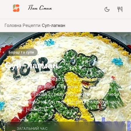
Пан Смак
Головна
/
Рецепти
/
Суп-лагман
Борщі та супи
Суп-лагман
Лагман — це не просто суп, а цілий ритуал, тому
варто розуміти, коли й як його готувати
правильно. Такий страву обирають ті, хто любить
глибокі смаки і не боїться витратити трохи часу
на кухні. Найкр…
ЗАГАЛЬНИЙ ЧАС