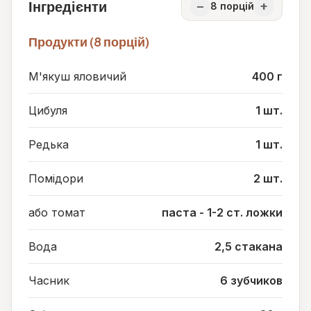
Інгредієнти
−
+
8
порцій
Продукти (8 порцій)
М'якуш яловичий
400 г
Цибуля
1 шт.
Редька
1 шт.
Помідори
2 шт.
або томат
паста - 1-2 ст. ложки
Вода
2,5 стакана
Часник
6 зубчиков