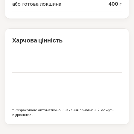
або готова локшина
400 г
Харчова цінність
192
ккал
7
2
36
г
г
г
* Розраховано автоматично. Значення приблизні й можуть
відрізнятись.