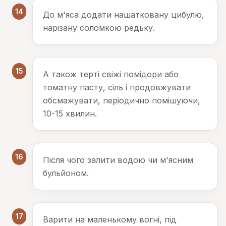
14
До м'яса додати нашатковану цибулю,
нарізану соломкою редьку.
15
А також терті свіжі помідори або
томатну пасту, сіль і продовжувати
обсмажувати, періодично помішуючи,
10-15 хвилин.
16
Після чого залити водою чи м'ясним
бульйоном.
17
Варити на маленькому вогні, під