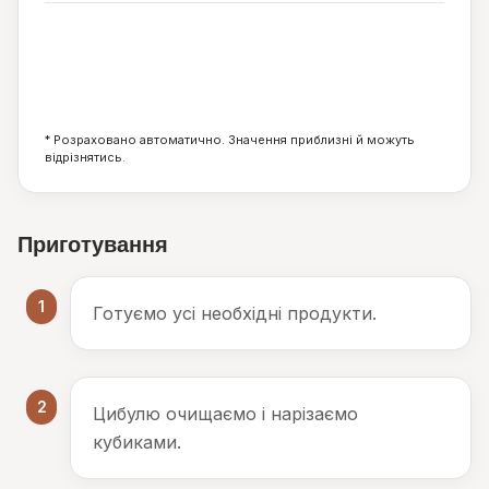
2
0
15
г
г
г
* Розраховано автоматично. Значення приблизні й можуть
відрізнятись.
Приготування
1
Готуємо усі необхідні продукти.
2
Цибулю очищаємо і нарізаємо
кубиками.