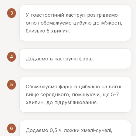
3
У товстостінній каструлі розігріваємо
олію і обсмажуємо цибулю до м'якості,
близько 5 хвилин.
4
Додаємо в каструлю фарш.
5
Обсмажуємо фарш із цибулею на вогні
вище середнього, помішуючи, ще 5-7
хвилин, до підрум'янювання.
6
Додаємо 0,5 ч. ложки хмелі-сунелі,