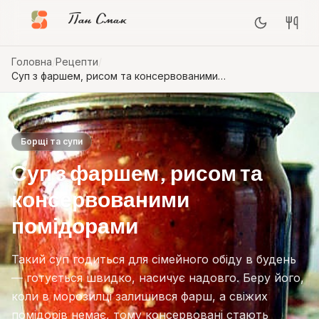
Пан Смак
Головна
/
Рецепти
/
Суп з фаршем, рисом та консервованими
помідорами
Борщі та супи
Суп з фаршем, рисом та
консервованими
помідорами
Такий суп годиться для сімейного обіду в будень
— готується швидко, насичує надовго. Беру його,
коли в морозилці залишився фарш, а свіжих
помідорів немає, тому консервовані стають