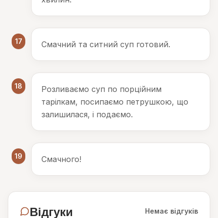
17
Смачний та ситний суп готовий.
18
Розливаємо суп по порційним
тарілкам, посипаємо петрушкою, що
залишилася, і подаємо.
19
Смачного!
Відгуки
Немає відгуків