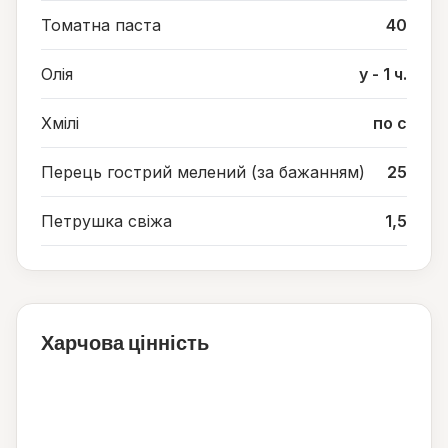
Томатна паста
40
Олія
у - 1 ч.
Хмілі
по с
Перець гострий мелений (за бажанням)
25
Петрушка свіжа
1,5
Харчова цінність
71
ккал