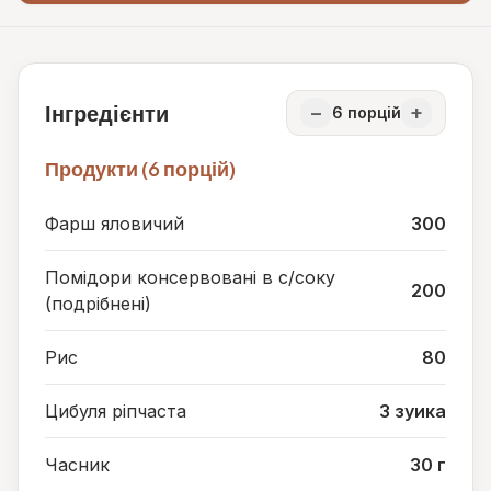
Інгредієнти
−
+
6
порцій
Продукти (6 порцій)
Фарш яловичий
300
Помідори консервовані в с/соку
200
(подрібнені)
Рис
80
Цибуля ріпчаста
3 зуика
Часник
30 г