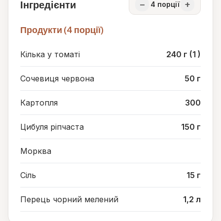
Інгредієнти
−
+
4
порції
Продукти (4 порції)
Кілька у томаті
240 г (1 )
Сочевиця червона
50 г
Картопля
300
Цибуля ріпчаста
150 г
Морква
Сіль
15 г
Перець чорний мелений
1,2 л