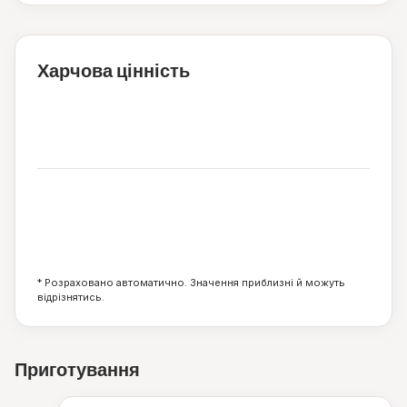
Харчова цінність
129
ккал
5
3
21
г
г
г
* Розраховано автоматично. Значення приблизні й можуть
відрізнятись.
Приготування