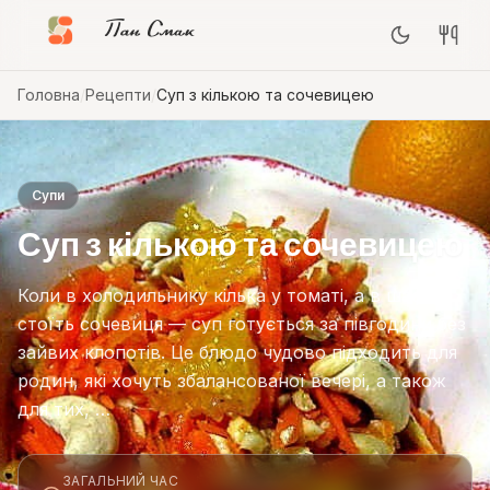
Пан Смак
Головна
/
Рецепти
/
Суп з кількою та сочевицею
Супи
Суп з кількою та сочевицею
Коли в холодильнику кілька у томаті, а в шафі
стоїть сочевиця — суп готується за півгодини без
зайвих клопотів. Це блюдо чудово підходить для
родин, які хочуть збалансованої вечері, а також
для тих, …
ЗАГАЛЬНИЙ ЧАС