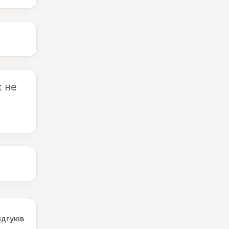
к не
ідгуків