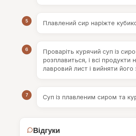
5
Плавлений сир наріжте кубико
6
Проваріть курячий суп із сир
розплавиться, і всі продукти
лавровий лист і вийняти його 
7
Суп із плавленим сиром та ку
Відгуки