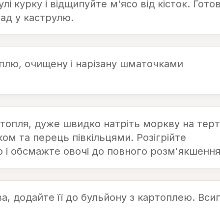
лі курку і відщипуйте м'ясо від кісток. Готов
ад у каструлю.
оплю, очищену і нарізану шматочками
топля, дуже швидко натріть моркву на терт
ом та перець півкільцями. Розігрійте
о і обсмажте овочі до повного розм'якшення
а, додайте її до бульйону з картоплею. Вси