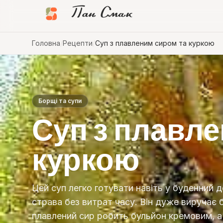
Пан Смак
Головна
/
Рецепти
/
Суп з плавленим сиром та куркою
Борщі та супи
Суп з плавле
куркою
Цей суп легко готувати навіть у буденний д
страва без витрат часу. Він дуже виручає б
плавлений сир робить бульйон кремовим, 