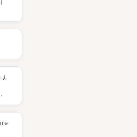
і
ці,
.
пте