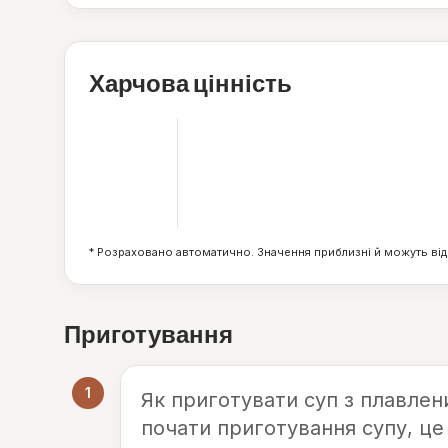
Харчова цінність
223
ккал
10
г
* Розраховано автоматично. Значення приблизні й можуть від
Приготування
1
Як приготувати суп з плавлен
почати приготування супу, це