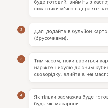
буде готовий, вийміть з кастру
шматочки м'яса відправте наз
2
Далі додайте в бульйон карт
(брусочками).
3
Тим часом, поки вариться кар
наріжте цибулю дрібним кубик
сковорідку, влийте в неї масл
4
Як тільки засмажка буде готов
будь-які макарони.