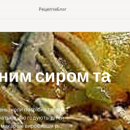
Рецепти
Блог
ним сиром та
ень, коли потрібна гаряча
атьків, які годують дітей —
а макароні виробивши р…