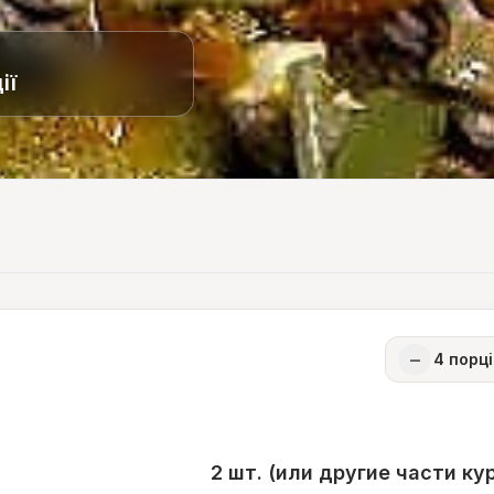
ії
−
4
порці
2 шт. (или другие части ку