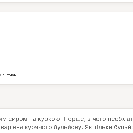
18
8
г
г
різнятись.
им сиром та куркою: Перше, з чого необхід
 варіння курячого бульйону. Як тільки бульй