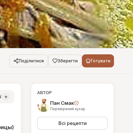
Поділитися
Зберегти
Готувати
АВТОР
+
ї
Пан Смак
Перевірений кухар
Всі рецепти
рицы)