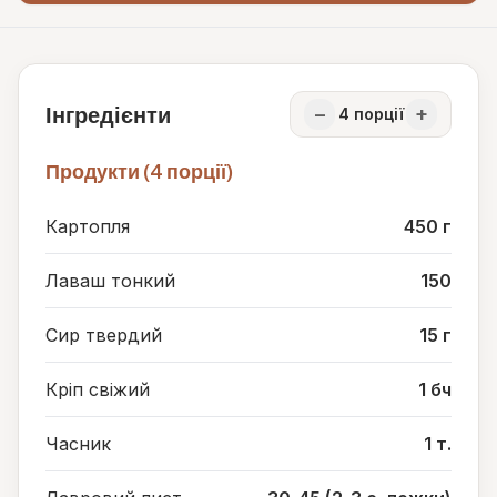
Інгредієнти
−
+
4
порції
Продукти (4 порції)
Картопля
450 г
Лаваш тонкий
150
Сир твердий
15 г
Кріп свіжий
1 бч
Часник
1 т.