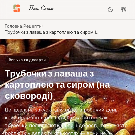
Пан Смак
Головна
/
Рецепти
/
Трубочки з лаваша з картоплею та сиром (на
сковороді)
Випічка та десерти
Трубочки з лаваша з
картоплею та сиром (на
сковороді)
Це ідеальна закуска для обіду в робочий день,
коли потрібно щось швидке та ситне. Такі
трубочки полюбляють і діти, і дорослі, тому часто
роблю їх у великих кількостях — вони не