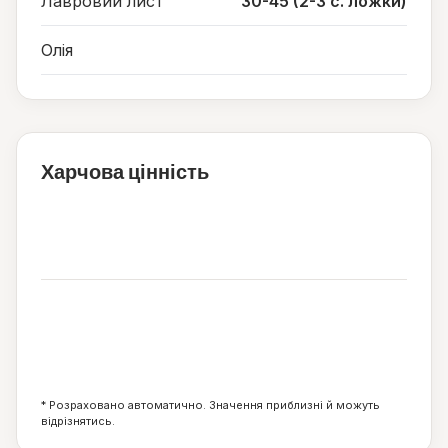
Лавровий лист
30-45 (2-3 с. ложки)
Олія
Харчова цінність
104
ккал
4
2
20
г
г
г
* Розраховано автоматично. Значення приблизні й можуть
відрізнятись.