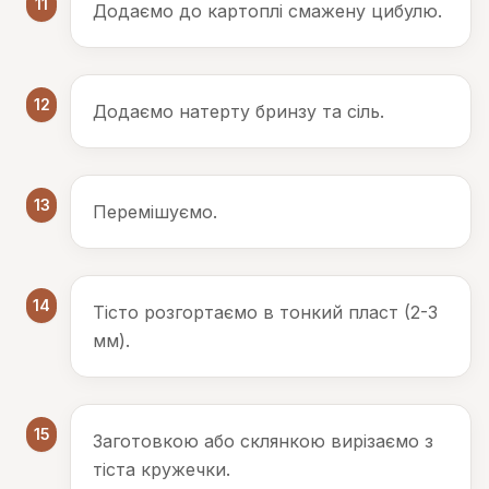
11
Додаємо до картоплі смажену цибулю.
12
Додаємо натерту бринзу та сіль.
13
Перемішуємо.
14
Тісто розгортаємо в тонкий пласт (2-3
мм).
15
Заготовкою або склянкою вирізаємо з
тіста кружечки.