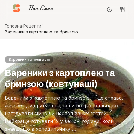
Пан Смак
Головна
/
Рецепти
/
Вареники з картоплею та бринзою
(ковтунаші)
Вареники та пельмені
Вареники з картоплею та
бринзою (ковтунаші)
Вареники з картоплею та бринзою — це страва,
яка завжди врятує вас, коли потрібно швидко
нагодувати сім'ю чи несподіваних гостей.
Найкраще готувати їх у вечірні години, коли
знаєш, що в холодильнику …