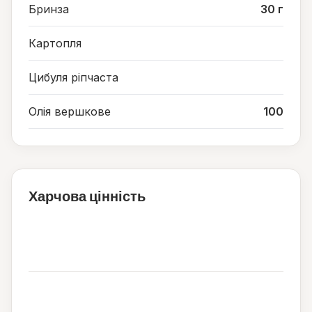
Бринза
30 г
Картопля
Цибуля ріпчаста
Олія вершкове
100
Харчова цінність
923
ккал