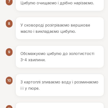
7
Цибулю очищаємо і дрібно нарізаємо.
8
У сковороді розігріваємо вершкове
масло і викладаємо цибулю.
9
Обсмажуємо цибулю до золотистості
3-4 хвилини.
10
З картоплі зливаємо воду і розминаємо
її у пюре.