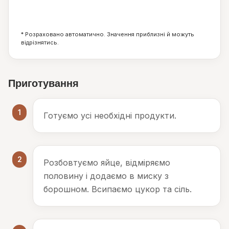
2
93
25
г
г
г
* Розраховано автоматично. Значення приблизні й можуть
відрізнятись.
Приготування
1
Готуємо усі необхідні продукти.
2
Розбовтуємо яйце, відміряємо
половину і додаємо в миску з
борошном. Всипаємо цукор та сіль.