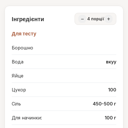
Інгредієнти
−
+
4
порції
Для тесту
Борошно
Вода
вкуу
Яйце
Цукор
100
Сіль
450-500 г
Для начинки:
100 г