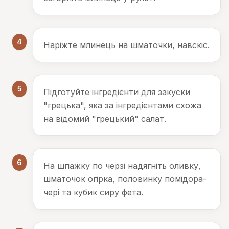
4
Наріжте млинець на шматочки, навскіс.
5
Підготуйте інгредієнти для закуски
"грецька", яка за інгредієнтами схожа
на відомий "грецький" салат.
6
На шпажку по черзі надягніть оливку,
шматочок огірка, половинку помідора-
чері та кубик сиру фета.