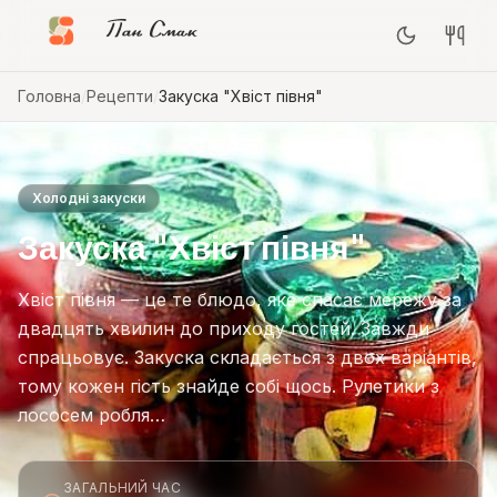
Пан Смак
Головна
/
Рецепти
/
Закуска "Хвіст півня"
Холодні закуски
Закуска "Хвіст півня"
Хвіст півня — це те блюдо, яке спасає мережу за
двадцять хвилин до приходу гостей. Завжди
спрацьовує. Закуска складається з двох варіантів,
тому кожен гість знайде собі щось. Рулетики з
лососем робля…
ЗАГАЛЬНИЙ ЧАС