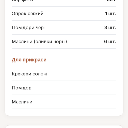
Огірок свіжий
1 шт.
Помідори чері
3 шт.
Маслини (оливки чорні)
6 шт.
Для прикраси
Крекери солоні
Помідор
Маслини