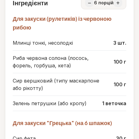
Інгредієнти
−
+
6
порцій
Для закуски (рулетиків) із червоною
рибою
Млинці тонкі, несолодкі
3 шт.
Риба червона солона (лосось,
100 г
форель, горбуша, кета)
Сир вершковий (типу маскарпоне
100 г
або рікотту)
Зелень петрушки (або кропу)
1 веточка
Для закуски "Грецька" (на 6 шпажок)
Сир фета
30 г