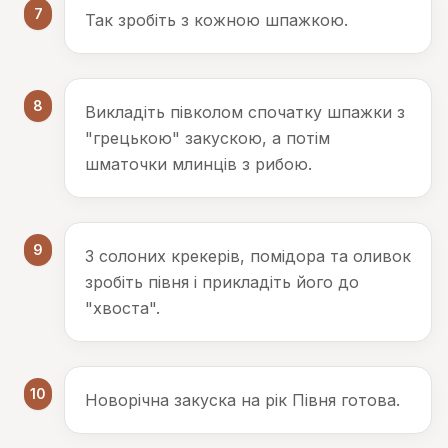
7
Так зробіть з кожною шпажкою.
8
Викладіть півколом спочатку шпажки з
"грецькою" закускою, а потім
шматочки млинців з рибою.
9
З солоних крекерів, помідора та оливок
зробіть півня і прикладіть його до
"хвоста".
10
Новорічна закуска на рік Півня готова.