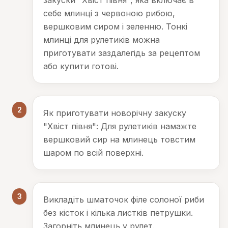
закуски "Хвіст півня", яка включає в
себе млинці з червоною рибою,
вершковим сиром і зеленню. Тонкі
млинці для рулетиків можна
приготувати заздалегідь за рецептом
або купити готові.
2
Як приготувати новорічну закуску
"Хвіст півня": Для рулетиків намажте
вершковий сир на млинець товстим
шаром по всій поверхні.
3
Викладіть шматочок філе солоної риби
без кісток і кілька листків петрушки.
Загорніть млинець у рулет.