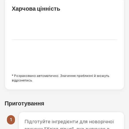
Харчова цінність
84
ккал
5
7
1
г
г
г
* Розраховано автоматично. Значення приблизні й можуть
відрізнятись.
Приготування
1
Підготуйте інгредієнти для новорічної