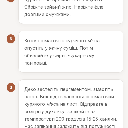
Обріжте зайвий жир. Наріжте філе
довгими смужками.
5
Кожен шматочок курячого м'яса
опустіть у яєчну суміш. Потім
обваляйте у сирно-сухарному
паніровці.
6
Деко застеліть пергаментом, змастіть
олією. Викладіть запановані шматочки
курячого м'яса на лист. Відправте в
розігріту духовку, запікайте за
температури 200 градусів 15-25 хвилин.
Час запікання залежить від потужності