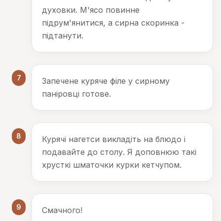
духовки. М'ясо повинне
підрум'янитися, а сирна скоринка -
підтанути.
7
Запечене куряче філе у сирному
паніровці готове.
8
Курячі нагетси викладіть на блюдо і
подавайте до столу. Я доповнюю такі
хрусткі шматочки курки кетчупом.
9
Смачного!