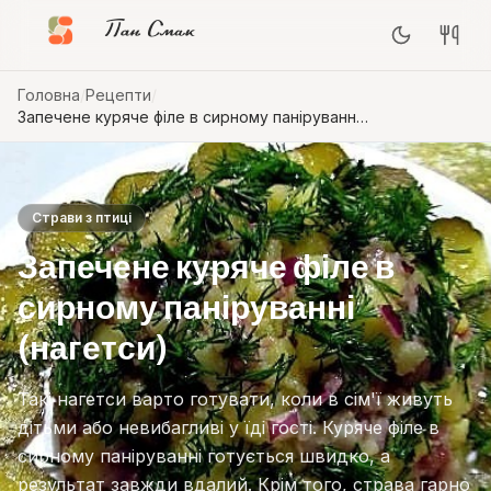
Пан Смак
Головна
/
Рецепти
/
Запечене куряче філе в сирному паніруванні
(нагетси)
Страви з птиці
Запечене куряче філе в
сирному паніруванні
(нагетси)
Такі нагетси варто готувати, коли в сім'ї живуть
дітьми або невибагливі у їді гості. Куряче філе в
сирному паніруванні готується швидко, а
результат завжди вдалий. Крім того, страва гарно