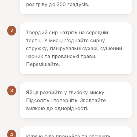
розігріву до 200 градусів.
2
Твердий сир натріть на середній
тертці. У мисці з'єднайте сирну
стружку, панірувальні сухарі, сушений
часник та прованські трави.
Перемішайте.
3
Яйця розбийте у глибоку миску.
Підсоліть і поперчіть. Збовтайте
вилкою до однорідності.
4
Куряче філе промийте та обсушіть.