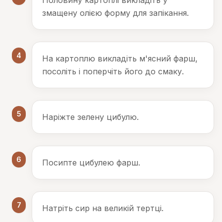
Половину картоплі викладіть у
змащену олією форму для запікання.
4
На картоплю викладіть м'ясний фарш,
посоліть і поперчіть його до смаку.
5
Наріжте зелену цибулю.
6
Посипте цибулею фарш.
7
Натріть сир на великій тертці.