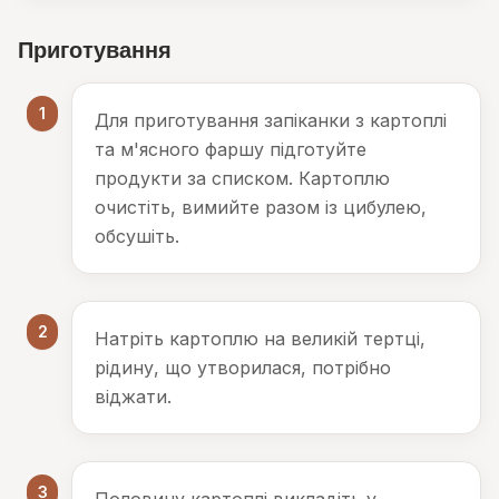
Приготування
1
Для приготування запіканки з картоплі
та м'ясного фаршу підготуйте
продукти за списком. Картоплю
очистіть, вимийте разом із цибулею,
обсушіть.
2
Натріть картоплю на великій тертці,
рідину, що утворилася, потрібно
віджати.
3