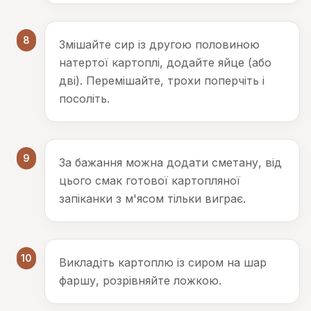
8
Змішайте сир із другою половиною
натертої картоплі, додайте яйце (або
дві). Перемішайте, трохи поперчіть і
посоліть.
9
За бажання можна додати сметану, від
цього смак готової картопляної
запіканки з м'ясом тільки виграє.
10
Викладіть картоплю із сиром на шар
фаршу, розрівняйте ложкою.