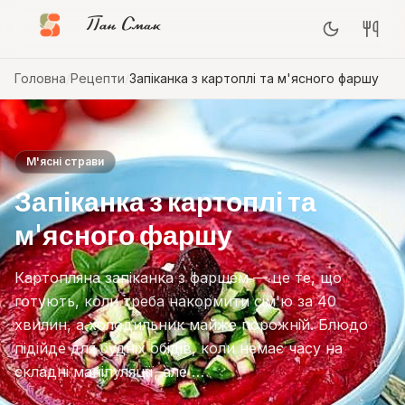
Пан Смак
Головна
/
Рецепти
/
Запіканка з картоплі та м'ясного фаршу
М'ясні страви
Запіканка з картоплі та
м'ясного фаршу
Картопляна запіканка з фаршем — це те, що
готують, коли треба накормити сім'ю за 40
хвилин, а холодильник майже порожній. Блюдо
підійде для будніх обідів, коли немає часу на
складні маніпуляції, але …