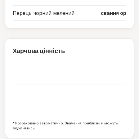
Перець чорний мелений
свания ор
Харчова цінність
366
ккал
18
14
44
г
г
г
* Розраховано автоматично. Значення приблизні й можуть
відрізнятись.