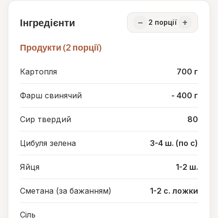
Інгредієнти
−
+
2
порції
Продукти (2 порції)
Картопля
700 г
Фарш свинячий
- 400 г
Сир твердий
80
Цибуля зелена
3-4 ш. (по с)
Яйця
1-2 ш.
Сметана (за бажанням)
1-2 с. ложки
Сіль