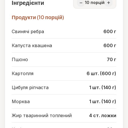
Інгредієнти
−
+
10
порцій
Продукти (10 порцій)
Свинячі ребра
600 г
Капуста квашена
600 г
Пшоно
70 г
Картопля
6 шт. (600 г)
Цибуля ріпчаста
1 шт. (140 г)
Морква
1 шт. (140 г)
Жир тваринний топлений
4 ст. ложки