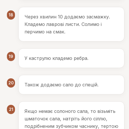
18
Через хвилин 10 додаємо засмажку.
Кладемо лаврові листи. Солимо і
перчимо на смак.
19
У каструлю кладемо ребра.
20
Також додаємо сало до спецій.
21
Якщо немає солоного сала, то візьміть
шматочок сала, натріть його сіллю,
подрібненим зубчиком часнику, тертою