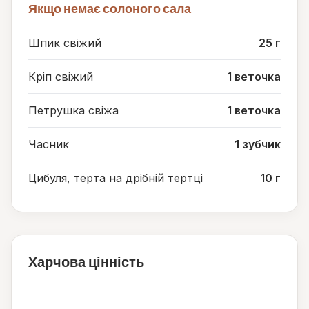
Якщо немає солоного сала
Шпик свіжий
25 г
Кріп свіжий
1 веточка
Петрушка свіжа
1 веточка
Часник
1 зубчик
Цибуля, терта на дрібній тертці
10 г
Харчова цінність
57