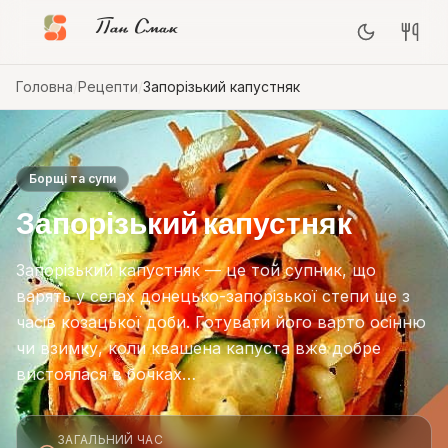
Пан Смак
Головна
/
Рецепти
/
Запорізький капустняк
Борщі та супи
Запорізький капустняк
Запорізький капустняк — це той супник, що
варять у селах донецько-запорізької степи ще з
часів козацької доби. Готувати його варто осінню
чи взимку, коли квашена капуста вже добре
вистоялася в бочках…
ЗАГАЛЬНИЙ ЧАС