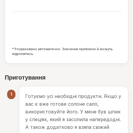
ккал
3
1
9
г
г
г
* Розраховано автоматично. Значення приблизні й можуть
відрізнятись.
Приготування
1
Готуємо усі необхідні продукти. Якщо у
вас є вже готове солоне сало,
використовуйте його. У мене був шпик
у спеціях, який я засолила напередодні.
А також додатково я взяла свіжий