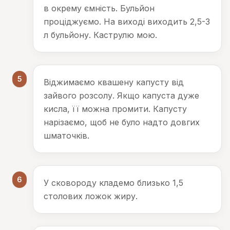
в окрему ємність. Бульйон
проціджуємо. На виході виходить 2,5-3
л бульйону. Каструлю мою.
5
Віджимаємо квашену капусту від
зайвого розсолу. Якщо капуста дуже
кисла, її можна промити. Капусту
нарізаємо, щоб не було надто довгих
шматочків.
6
У сковороду кладемо близько 1,5
столових ложок жиру.