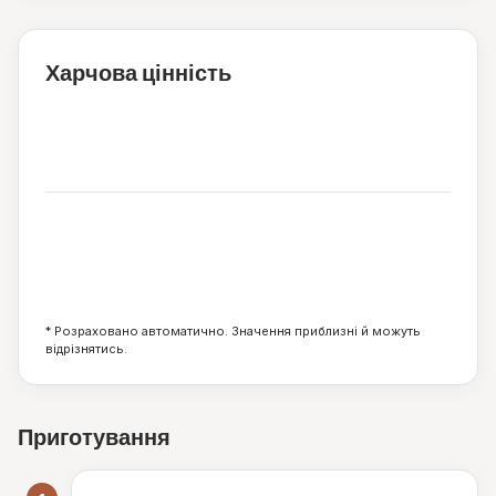
Харчова цінність
326
ккал
19
27
2
г
г
г
* Розраховано автоматично. Значення приблизні й можуть
відрізнятись.
Приготування