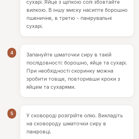
сухарі. Яйце з щіпкою солі збовтайте
вилкою. В іншу миску насипте борошно
пшеничне, в третю - панірувальні
сухарі.
4
Запануйте шматочки сиру в такій
послідовності: борошно, яйце та сухарі.
При необхідності скоринку можна
зробити товще, повторивши кроки з
яйцем та сухарями.
5
У сковороді розігрійте олію. Викладіть
на сковороду шматочки сиру в
паніровці.