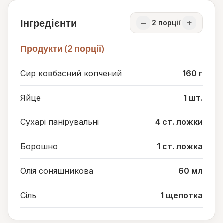
Інгредієнти
−
+
2
порції
Продукти (2 порції)
Сир ковбасний копчений
160 г
Яйце
1 шт.
Сухарі панірувальні
4 ст. ложки
Борошно
1 ст. ложка
Олія соняшникова
60 мл
Сіль
1 щепотка