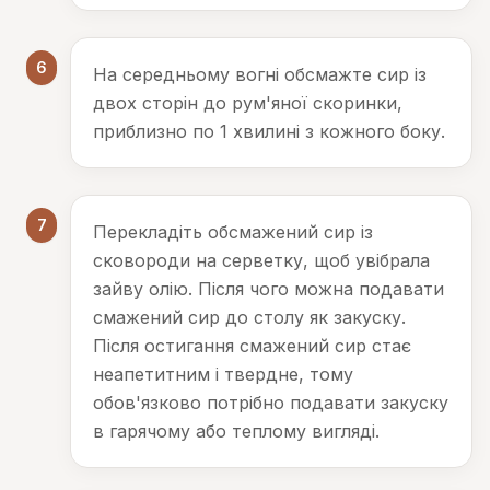
6
На середньому вогні обсмажте сир із
двох сторін до рум'яної скоринки,
приблизно по 1 хвилині з кожного боку.
7
Перекладіть обсмажений сир із
сковороди на серветку, щоб увібрала
зайву олію. Після чого можна подавати
смажений сир до столу як закуску.
Після остигання смажений сир стає
неапетитним і твердне, тому
обов'язково потрібно подавати закуску
в гарячому або теплому вигляді.