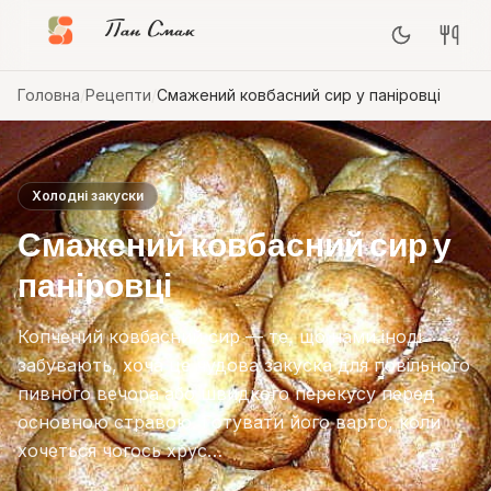
Пан Смак
Головна
/
Рецепти
/
Смажений ковбасний сир у паніровці
Холодні закуски
Смажений ковбасний сир у
паніровці
Копчений ковбасний сир — те, що нами іноді
забувають, хоча це чудова закуска для повільного
пивного вечора або швидкого перекусу перед
основною стравою. Готувати його варто, коли
хочеться чогось хрус…