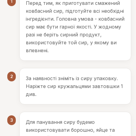
1
Перед тим, як приготувати смажений
ковбасний сир, підготуйте всі необхідні
інгредієнти. Головна умова - ковбасний
сир має бути гарної якості. У жодному
разі не беріть сирний продукт,
використовуйте той сир, у якому ви
впевнені.
2
За наявності зніміть із сиру упаковку.
Наріжте сир кружальцями завтовшки 1
див.
3
Для панування сиру будемо
використовувати борошно, яйце та