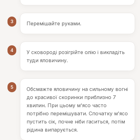
3
Перемішайте руками.
4
У сковороді розігрійте олію і викладіть
туди яловичину.
5
Обсмажте яловичину на сильному вогні
до красивої скоринки приблизно 7
хвилин. При цьому м'ясо часто
потрібно перемішувати. Спочатку м'ясо
пустить сік, почне ніби гаситься, потім
рідина випарується.