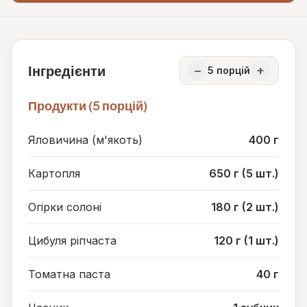
Інгредієнти
−
+
5
порцій
Продукти (5 порцій)
Яловичина (м'якоть)
400 г
Картопля
650 г (5 шт.)
Огірки солоні
180 г (2 шт.)
Цибуля ріпчаста
120 г (1 шт.)
Томатна паста
40 г