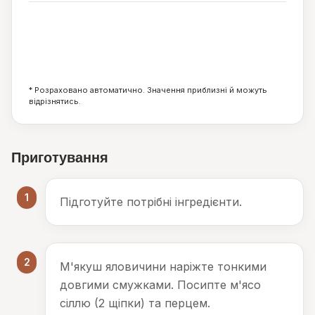
19
15
21
г
г
г
* Розраховано автоматично. Значення приблизні й можуть
відрізнятись.
Приготування
1
Підготуйте потрібні інгредієнти.
2
М'якуш яловичини наріжте тонкими
довгими смужками. Посипте м'ясо
сіллю (2 щіпки) та перцем.