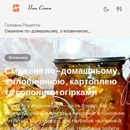
Пан Смак
Головна
/
Рецепти
/
Смажене по-домашньому, з яловичиною,
картоплею та солоними огірками
Яловичина
Смажене по-домашньому,
з яловичиною, картоплею
та солоними огірками
Смажене з яловичиною — це те блюдо, яке
переказує сімейна пам'ять з покоління в покоління.
Готується воно просто, але потребує терпення й
правильної послідовності дій. Найкраще робити