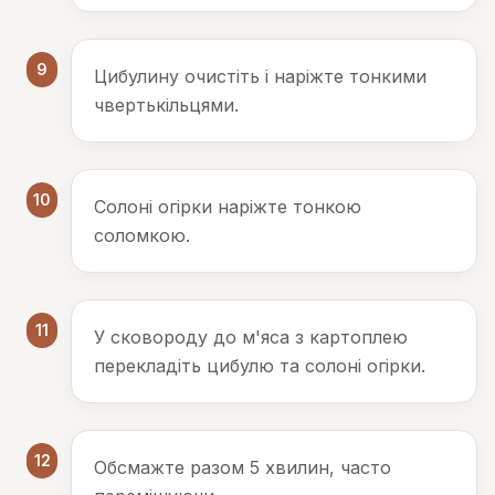
9
Цибулину очистіть і наріжте тонкими
чвертькільцями.
10
Солоні огірки наріжте тонкою
соломкою.
11
У сковороду до м'яса з картоплею
перекладіть цибулю та солоні огірки.
12
Обсмажте разом 5 хвилин, часто