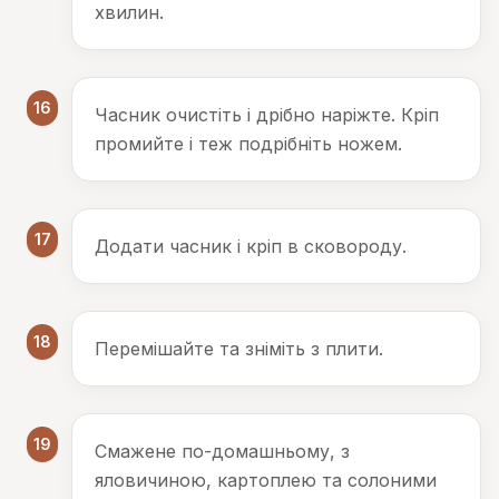
хвилин.
16
Часник очистіть і дрібно наріжте. Кріп
промийте і теж подрібніть ножем.
17
Додати часник і кріп в сковороду.
18
Перемішайте та зніміть з плити.
19
Смажене по-домашньому, з
яловичиною, картоплею та солоними