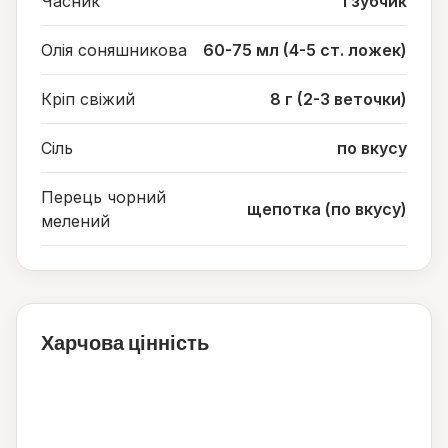
Часник
1 зубчик
Олія соняшникова
60-75 мл (4-5 ст. ложек)
Кріп свіжий
8 г (2-3 веточки)
Сіль
по вкусу
Перець чорний
щепотка (по вкусу)
мелений
Харчова цінність
283
ккал