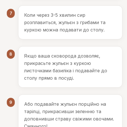
7
Коли через 3-5 хвилин сир
розплавиться, жульєн з грибами та
куркою можна подавати до столу.
8
Якщо ваша сковорода дозволяє,
прикрасьте жульєн з куркою
листочками базиліка і подавайте до
столу прямо в посуді.
9
Або подавайте жульєн порційно на
тарілці, прикрасивши зеленню та
доповнивши страву свіжими овочами.
Смачного!