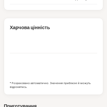
Харчова цінність
205
ккал
12
16
6
г
г
г
* Розраховано автоматично. Значення приблизні й можуть
відрізнятись.
Приготування