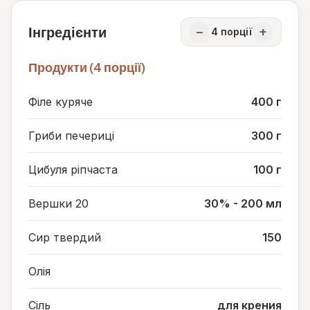
Інгредієнти
−
+
4
порції
Продукти (4 порції)
Філе куряче
400 г
Гриби печериці
300 г
Цибуля ріпчаста
100 г
Вершки 20
30% - 200 мл
Сир твердий
150
Олія
Сіль
для крения