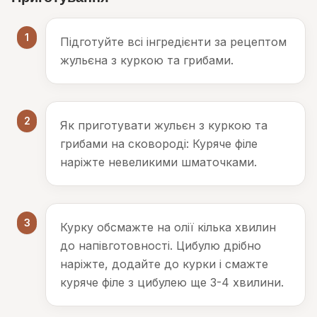
1
Підготуйте всі інгредієнти за рецептом
жульєна з куркою та грибами.
2
Як приготувати жульєн з куркою та
грибами на сковороді: Куряче філе
наріжте невеликими шматочками.
3
Курку обсмажте на олії кілька хвилин
до напівготовності. Цибулю дрібно
наріжте, додайте до курки і смажте
куряче філе з цибулею ще 3-4 хвилини.