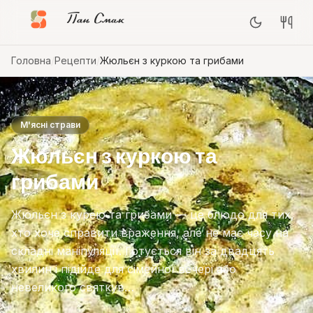
Пан Смак
Головна
/
Рецепти
/
Жюльєн з куркою та грибами
М'ясні страви
Жюльєн з куркою та
грибами
Жюльєн з курею та грибами — це блюдо для тих,
хто хоче справити враження, але не має часу на
складні маніпуляції. Готується він за двадцять
хвилин і підійде для сімейної вечері або
невеликого святкув…